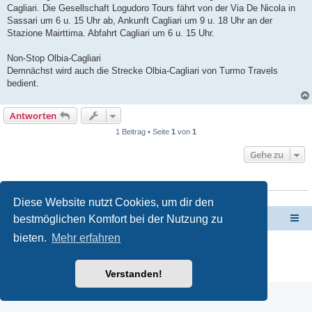
a
Cagliari. Die Gesellschaft Logudoro Tours fährt von der Via De Nicola in
g
Sassari um 6 u. 15 Uhr ab, Ankunft Cagliari um 9 u. 18 Uhr an der
Stazione Mairttima. Abfahrt Cagliari um 6 u. 15 Uhr.
Non-Stop Olbia-Cagliari
Demnächst wird auch die Strecke Olbia-Cagliari von Turmo Travels
bedient.
Antworten
1 Beitrag • Seite
1
von
1
Gehe zu
WER IST ONLINE?
Mitglieder in diesem Forum: 0 Mitglieder und 0 Gäste
Diese Website nutzt Cookies, um dir den
bestmöglichen Komfort bei der Nutzung zu
Forum Sardinien
Das Forum für die wahren Freunde Sardiniens..
bieten.
Mehr erfahren
Powered by
phpBB
® Forum Software © phpBB Limited
Deutsche Übersetzung durch
phpBB.de
Datenschutz
|
Nutzungsbedingungen
Verstanden!