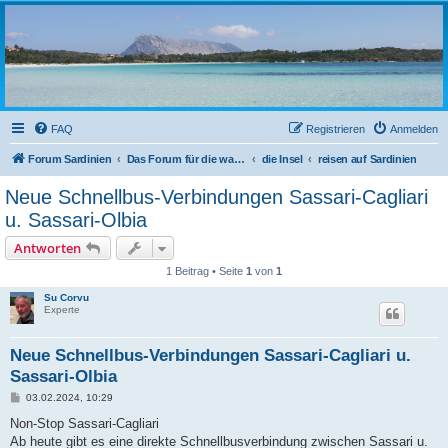
sardinien-forum.org
Das Forum der Freunde Sardiniens
FAQ
Registrieren
Anmelden
Forum Sardinien
Das Forum für die wahren Freunde Sardiniens..
die Insel
reisen auf Sardinien
Neue Schnellbus-Verbindungen Sassari-Cagliari
u. Sassari-Olbia
Antworten
1 Beitrag • Seite
1
von
1
Su Corvu
Experte
Neue Schnellbus-Verbindungen Sassari-Cagliari u.
Sassari-Olbia
B
03.02.2024, 10:29
e
i
Non-Stop Sassari-Cagliari
t
Ab heute gibt es eine direkte Schnellbusverbindung zwischen Sassari u.
r