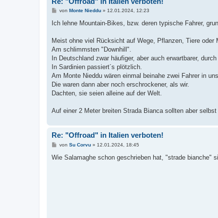
Re: "Offroad" in Italien verboten!
B
von
Monte Nieddu
»
12.01.2024, 12:23
e
i
Ich lehne Mountain-Bikes, bzw. deren typische Fahrer, grun
t
r
a
Meist ohne viel Rücksicht auf Wege, Pflanzen, Tiere oder 
g
Am schlimmsten "Downhill".
In Deutschland zwar häufiger, aber auch erwartbarer, durch
In Sardinien passiert´s plötzlich.
Am Monte Nieddu wären einmal beinahe zwei Fahrer in uns 
Die waren dann aber noch erschrockener, als wir.
Dachten, sie seien alleine auf der Welt.
Auf einer 2 Meter breiten Strada Bianca sollten aber selbs
Re: "Offroad" in Italien verboten!
B
von
Su Corvu
»
12.01.2024, 18:45
e
i
Wie Salamaghe schon geschrieben hat, "strade bianche" sin
t
r
a
g