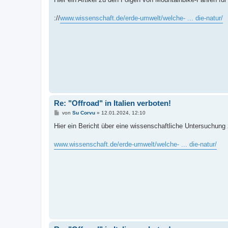
t
r
a
://
www.wissenschaft.de/erde-umwelt/welche- ... die-natur/
g
Re: "Offroad" in Italien verboten!
B
von
Su Corvu
»
12.01.2024, 12:10
e
i
Hier ein Bericht über eine wissenschaftliche Untersuchung 
t
r
a
www.wissenschaft.de/erde-umwelt/welche- ... die-natur/
g