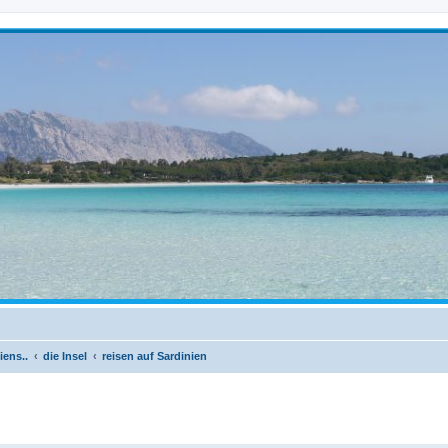
iens..
die Insel
reisen auf Sardinien