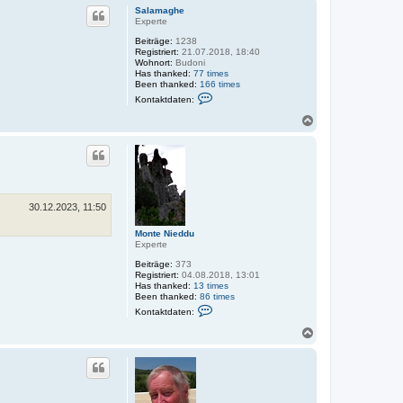
Salamaghe
Experte
Beiträge:
1238
Registriert:
21.07.2018, 18:40
Wohnort:
Budoni
Has thanked:
77 times
Been thanked:
166 times
K
Kontaktdaten:
o
n
N
t
a
a
c
k
h
t
o
d
a
b
t
e
e
n
30.12.2023, 11:50
n
v
Monte Nieddu
o
Experte
n
S
Beiträge:
373
a
Registriert:
04.08.2018, 13:01
l
Has thanked:
13 times
a
Been thanked:
86 times
m
K
a
Kontaktdaten:
o
g
n
N
h
t
e
a
a
c
k
h
t
o
d
a
b