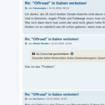
Re: "Offroad" in Italien verboten!
B
von
Salamaghe
»
11.01.2024, 08:14
e
i
Ich denke, die oft doch breiten Strade bianche sind davon ü
t
Und in kleineren, engen Pfade und Feldwege muss man sic
r
a
Wer sich dann doch mal verirrt,der wird nicht gleich hohe 
g
Anders ist es natürlich wie oft schon gelesen, wenn man am
Re: "Offroad" in Italien verboten!
B
von
Monte Nieddu
»
11.01.2024, 12:04
e
i
t
Su Corvu
hat geschrieben:
r
a
Darunter fallen Motorräder, Autos (Geländewagen), Qua
g
Das ist das "Problem".
Re: "Offroad" in Italien verboten!
B
von
Su Corvu
»
12.01.2024, 12:07
e
i
Hier ein Artikel zu den Folgen von Mountainbike-Fahren für 