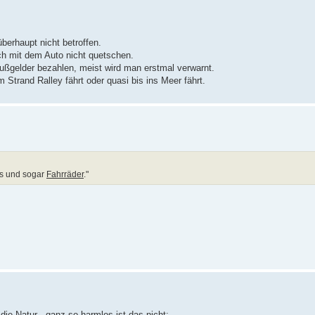
berhaupt nicht betroffen.
h mit dem Auto nicht quetschen.
Bußgelder bezahlen, meist wird man erstmal verwarnt.
 Strand Ralley fährt oder quasi bis ins Meer fährt.
ds und sogar
Fahrräder
."
die Natur - ganz so harmlos ist das nicht: