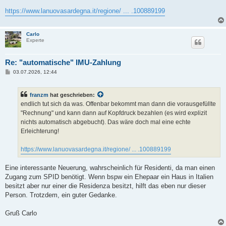
https://www.lanuovasardegna.it/regione/ ... .100889199
Carlo
Experte
Re: "automatische" IMU-Zahlung
B
03.07.2026, 12:44
e
i
t
franzm
hat geschrieben:
r
a
endlich tut sich da was. Offenbar bekommt man dann die vorausgefüllte
g
"Rechnung" und kann dann auf Kopfdruck bezahlen (es wird explizit
nichts automatisch abgebucht). Das wäre doch mal eine echte
Erleichterung!
https://www.lanuovasardegna.it/regione/ ... .100889199
Eine interessante Neuerung, wahrscheinlich für Residenti, da man einen
Zugang zum SPID benötigt. Wenn bspw ein Ehepaar ein Haus in Italien
besitzt aber nur einer die Residenza besitzt, hilft das eben nur dieser
Person. Trotzdem, ein guter Gedanke.
Gruß Carlo