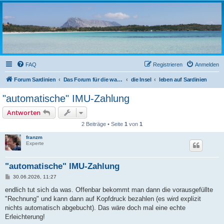
sardinien-forum.org
Das Forum der Freunde Sardiniens
FAQ
Registrieren
Anmelden
Forum Sardinien
Das Forum für die wahren Freunde Sardiniens..
die Insel
leben auf Sardinien
"automatische" IMU-Zahlung
Antworten
2 Beiträge • Seite
1
von
1
franzm
Experte
"automatische" IMU-Zahlung
B
30.06.2026, 11:27
e
i
endlich tut sich da was. Offenbar bekommt man dann die vorausgefüllte
t
"Rechnung" und kann dann auf Kopfdruck bezahlen (es wird explizit
r
a
nichts automatisch abgebucht). Das wäre doch mal eine echte
g
Erleichterung!