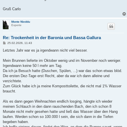
Gruß Carlo
Monte Nieddu
Experte
Re: Trockenheit in der Baronia und Bassa Gallura
B
25.02.2026, 11:43
e
i
Letztes Jahr war es ja irgendwann nicht viel besser.
t
r
a
Mein Brunnen lieferte im Oktober wenig und im November noch weniger.
g
Irgendwann keine 50 l mehr am Tag.
Da ich ja Besuch hatte (Duschen, Spülen, ...) war das schon etwas blöd.
Die ersten Dez-Tage erst Recht, aber da war ich dann alleine und
verzichtete.
Zum Glück habe ich ja meine Komposttoilette, die nicht mal 1% Wasser
braucht.
Als es dann gegen Weihnachten endlich losging, hängte ich wieder
meinen Schlauch in den dann rauschenden Bach, den ich schon 8
Monate nicht mehr gesehen hatte und ließ das Wasser über den Hang
laufen. Werden schon so 100.000 l sein, die sich dann in die Tiefen
begeben haben.
Ich hoffe einiges davon, findet den Weg, an dem die Pumpe saugt, wenn