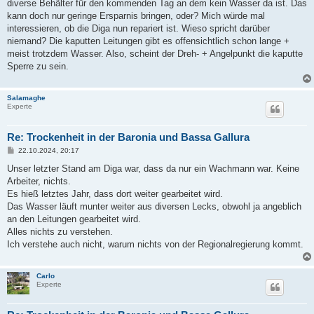
diverse Behälter für den kommenden Tag an dem kein Wasser da ist. Das
r
a
kann doch nur geringe Ersparnis bringen, oder? Mich würde mal
g
interessieren, ob die Diga nun repariert ist. Wieso spricht darüber
niemand? Die kaputten Leitungen gibt es offensichtlich schon lange +
meist trotzdem Wasser. Also, scheint der Dreh- + Angelpunkt die kaputte
Sperre zu sein.
Salamaghe
Experte
Re: Trockenheit in der Baronia und Bassa Gallura
B
22.10.2024, 20:17
e
i
Unser letzter Stand am Diga war, dass da nur ein Wachmann war. Keine
t
Arbeiter, nichts.
r
a
Es hieß letztes Jahr, dass dort weiter gearbeitet wird.
g
Das Wasser läuft munter weiter aus diversen Lecks, obwohl ja angeblich
an den Leitungen gearbeitet wird.
Alles nichts zu verstehen.
Ich verstehe auch nicht, warum nichts von der Regionalregierung kommt.
Carlo
Experte