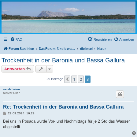
sardinien-forum.org
Das Forum der Freunde Sardiniens
FAQ
Registrieren
Anmelden
Forum Sardinien
Das Forum für die wahren Freunde Sardiniens..
die Insel
Natur
Trockenheit in der Baronia und Bassa Gallura
Antworten
1
2
3
Vorherige
29 Beiträge
sardaheino
aktiver User
Re: Trockenheit in der Baronia und Bassa Gallura
B
22.09.2024, 16:29
e
i
Bei uns in Posada wurde Vor- und Nachmittags für je 2 Std das Wasser
t
abgestellt !
r
a
g