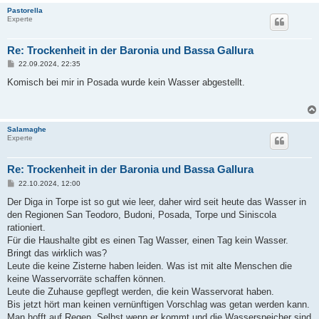
Pastorella
Experte
Re: Trockenheit in der Baronia und Bassa Gallura
B
22.09.2024, 22:35
e
i
Komisch bei mir in Posada wurde kein Wasser abgestellt.
t
r
a
g
Salamaghe
Experte
Re: Trockenheit in der Baronia und Bassa Gallura
B
22.10.2024, 12:00
e
i
Der Diga in Torpe ist so gut wie leer, daher wird seit heute das Wasser in
t
den Regionen San Teodoro, Budoni, Posada, Torpe und Siniscola
r
a
rationiert.
g
Für die Haushalte gibt es einen Tag Wasser, einen Tag kein Wasser.
Bringt das wirklich was?
Leute die keine Zisterne haben leiden. Was ist mit alte Menschen die
keine Wasservorräte schaffen können.
Leute die Zuhause gepflegt werden, die kein Wasservorat haben.
Bis jetzt hört man keinen vernünftigen Vorschlag was getan werden kann.
Man hofft auf Regen. Selbst wenn er kommt und die Wasserspeicher sind