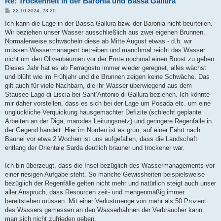
Re: Trockenheit in der Baronia und Bassa Gallura
B
22.10.2024, 23:20
e
i
Ich kann die Lage in der Bassa Gallura bzw. der Baronia nicht beurteilen.
t
Wir beziehen unser Wasser ausschließlich aus zwei eigenen Brunnen.
r
a
Normalerweise schwächeln diese ab Mitte August etwas - d.h. wir
g
müssen Wassermanagent betreiben und manchmal reicht das Wasser
nicht um den Olivenbäumen vor der Ernte nochmal einen Boost zu geben.
Dieses Jahr hat es ab Ferragosto immer wieder geregnet, alles wächst
und blüht wie im Frühjahr und die Brunnen zeigen keine Schwäche. Das
gilt auch für viele Nachbarn, die ihr Wasser überwiegend aus dem
Stausee Lago di Liscia bei Sant’Antonio di Gallura beziehen. Ich könnte
mir daher vorstellen, dass es sich bei der Lage um Posada etc. um eine
unglückliche Verquickung hausgemachter Defizite (schlecht geplante
Arbeiten an der Diga, marodes Leitungsnetz) und geringere Regenfälle in
der Gegend handelt. Hier im Norden ist es grün, auf einer Fahrt nach
Baunei vor etwa 2 Wochen ist uns aufgefallen, dass die Landschaft
entlang der Orientale Sarda deutlich brauner und trockener war.
Ich bin überzeugt, dass die Insel bezüglich des Wassermanagements vor
einer riesigen Aufgabe steht. So manche Gewissheiten beispielsweise
bezüglich der Regenfälle gelten nicht mehr und natürlich steigt auch unser
aller Anspruch, dass Resourcen zeit- und mengenmäßig immer
bereitstehen müssen. Mit einer Verlustmenge von mehr als 50 Prozent
des Wassers gemessen an den Wasserhähnen der Verbraucher kann
man sich nicht zufrieden geben.