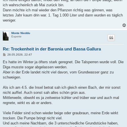
ich wahrscheinlich ab Mai zurück bin.
Dann möchte ich mal wieder den Pflanzen richtig was gönnen, was
letztes Jahr kaum drin war. 1. Tag 1.000 Liter und dann wurden es täglich
weniger.
Monte Nieddu
Experte
Re: Trockenheit in der Baronia und Bassa Gallura
B
28.05.2026, 22:47
e
i
Es hatte im Winter ja öfters stark geregnet. Die Talsperren wurde voll. Die
t
Diga musste sogar abgelassen werden.
r
a
Aber in der Erde landet nicht viel davon, vom Grundwasser ganz zu
g
schweigen.
Als ich am 4.5. die Insel betrat sah ich gleich einen Bach, der mir sonst
nicht auffiel. Auch sonst sah alles schön grün aus.
Mittlerweile, obwohl es ja zeitweise kühler und trüber war und auch mal
regnete, wirkt es ab er anders.
Viele Felder sind schon wieder beige oder graubraun, meine Erde wirkt
trocken. Die Pumpe bringt nicht viel.
Und auch meine Nachbarn, die 3 unterschiedliche Grundstücke haben,