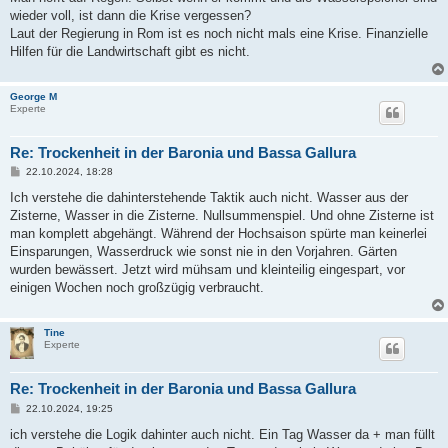
wieder voll, ist dann die Krise vergessen?
Laut der Regierung in Rom ist es noch nicht mals eine Krise. Finanzielle
Hilfen für die Landwirtschaft gibt es nicht.
George M
Experte
Re: Trockenheit in der Baronia und Bassa Gallura
B
22.10.2024, 18:28
e
i
Ich verstehe die dahinterstehende Taktik auch nicht. Wasser aus der
t
Zisterne, Wasser in die Zisterne. Nullsummenspiel. Und ohne Zisterne ist
r
a
man komplett abgehängt. Während der Hochsaison spürte man keinerlei
g
Einsparungen, Wasserdruck wie sonst nie in den Vorjahren. Gärten
wurden bewässert. Jetzt wird mühsam und kleinteilig eingespart, vor
einigen Wochen noch großzügig verbraucht.
Tine
Experte
Re: Trockenheit in der Baronia und Bassa Gallura
B
22.10.2024, 19:25
e
i
ich verstehe die Logik dahinter auch nicht. Ein Tag Wasser da + man füllt
t