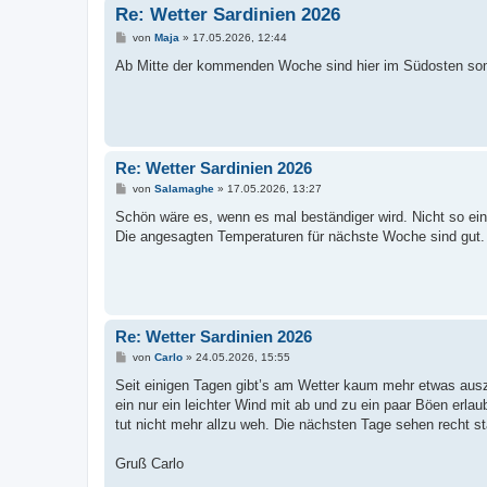
Re: Wetter Sardinien 2026
B
von
Maja
»
17.05.2026, 12:44
e
i
Ab Mitte der kommenden Woche sind hier im Südosten som
t
r
a
g
Re: Wetter Sardinien 2026
B
von
Salamaghe
»
17.05.2026, 13:27
e
i
Schön wäre es, wenn es mal beständiger wird. Nicht so ein
t
Die angesagten Temperaturen für nächste Woche sind gut.
r
a
g
Re: Wetter Sardinien 2026
B
von
Carlo
»
24.05.2026, 15:55
e
i
Seit einigen Tagen gibt’s am Wetter kaum mehr etwas au
t
ein nur ein leichter Wind mit ab und zu ein paar Böen er
r
a
tut nicht mehr allzu weh. Die nächsten Tage sehen recht st
g
Gruß Carlo