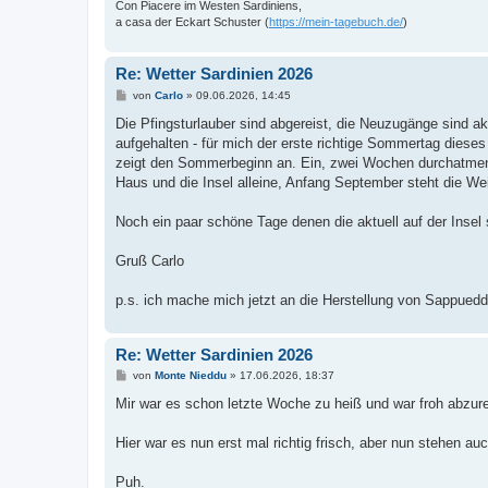
Con Piacere im Westen Sardiniens,
a casa der Eckart Schuster (
https://mein-tagebuch.de/
)
Re: Wetter Sardinien 2026
B
von
Carlo
»
09.06.2026, 14:45
e
i
Die Pfingsturlauber sind abgereist, die Neuzugänge sind a
t
aufgehalten - für mich der erste richtige Sommertag dieses
r
a
zeigt den Sommerbeginn an. Ein, zwei Wochen durchatmen 
g
Haus und die Insel alleine, Anfang September steht die We
Noch ein paar schöne Tage denen die aktuell auf der Insel
Gruß Carlo
p.s. ich mache mich jetzt an die Herstellung von Sappuedd
Re: Wetter Sardinien 2026
B
von
Monte Nieddu
»
17.06.2026, 18:37
e
i
Mir war es schon letzte Woche zu heiß und war froh abzure
t
r
a
Hier war es nun erst mal richtig frisch, aber nun stehen auch
g
Puh.