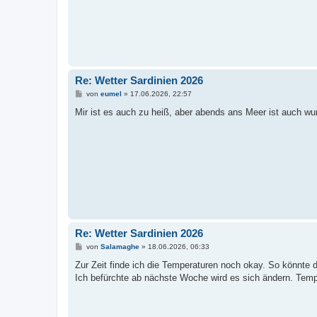
Re: Wetter Sardinien 2026
B
von
eumel
»
17.06.2026, 22:57
e
i
Mir ist es auch zu heiß, aber abends ans Meer ist auch w
t
r
a
g
Re: Wetter Sardinien 2026
B
von
Salamaghe
»
18.06.2026, 06:33
e
i
Zur Zeit finde ich die Temperaturen noch okay. So könnte 
t
Ich befürchte ab nächste Woche wird es sich ändern. Temp
r
a
g