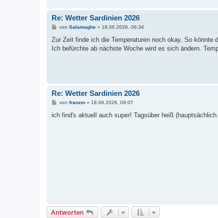
Re: Wetter Sardinien 2026
B
von
Salamaghe
»
18.06.2026, 06:34
e
i
Zur Zeit finde ich die Temperaturen noch okay. So könnte 
t
Ich befürchte ab nächste Woche wird es sich ändern. Temp
r
a
g
Re: Wetter Sardinien 2026
B
von
franzm
»
18.06.2026, 09:07
e
i
ich find's aktuell auch super! Tagsüber heiß (hauptsächlic
t
r
a
g
Antworten