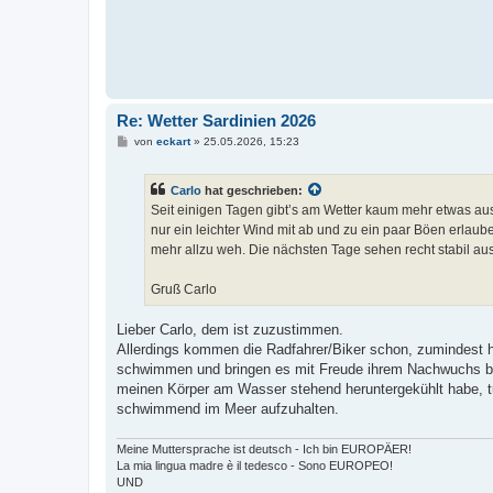
Re: Wetter Sardinien 2026
B
von
eckart
»
25.05.2026, 15:23
e
i
t
Carlo
hat geschrieben:
r
a
Seit einigen Tagen gibt’s am Wetter kaum mehr etwas a
g
nur ein leichter Wind mit ab und zu ein paar Böen erlau
mehr allzu weh. Die nächsten Tage sehen recht stabil aus
Gruß Carlo
Lieber Carlo, dem ist zuzustimmen.
Allerdings kommen die Radfahrer/Biker schon, zumindest hi
schwimmen und bringen es mit Freude ihrem Nachwuchs bei.
meinen Körper am Wasser stehend heruntergekühlt habe, tut
schwimmend im Meer aufzuhalten.
Meine Muttersprache ist deutsch - Ich bin EUROPÄER!
La mia lingua madre è il tedesco - Sono EUROPEO!
UND