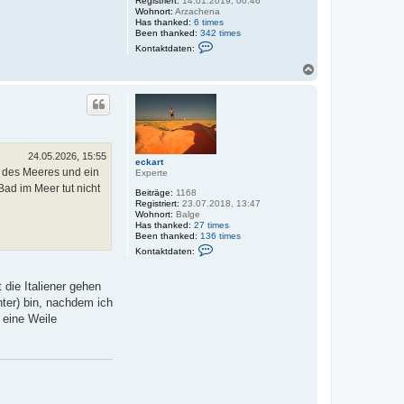
Registriert:
14.01.2019, 00:46
l
Wohnort:
Arzachena
a
Has thanked:
6 times
m
Been thanked:
342 times
a
K
g
Kontaktdaten:
o
h
n
N
e
t
a
a
c
k
h
t
o
d
a
b
t
e
e
n
24.05.2026, 15:55
eckart
n
 des Meeres und ein
Experte
v
o
ad im Meer tut nicht
Beiträge:
1168
n
Registriert:
23.07.2018, 13:47
C
Wohnort:
Balge
a
Has thanked:
27 times
r
Been thanked:
136 times
l
K
o
Kontaktdaten:
o
n
t
die Italiener gehen
a
k
ter) bin, nachdem ich
t
 eine Weile
d
a
t
e
n
v
o
n