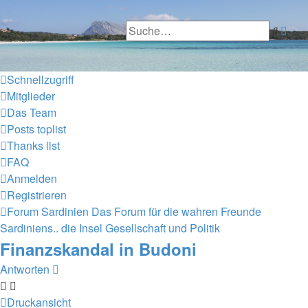
sardinien-forum.org
Erwe
Such
Das Forum der Freunde Sardiniens
Suc
Zum Inhalt
Schnellzugriff
Mitglieder
Das Team
Posts toplist
Thanks list
FAQ
Anmelden
Registrieren
Forum Sardinien
Das Forum für die wahren Freunde
Sardiniens..
die Insel
Gesellschaft und Politik
Finanzskandal in Budoni
Antworten
Druckansicht