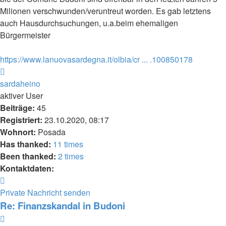
Milionen verschwunden/veruntreut worden. Es gab letztens
auch Hausdurchsuchungen, u.a.beim ehemaligen
Bürgermeister
https://www.lanuovasardegna.it/olbia/cr ... .100850178
Nach
oben
sardaheino
aktiver User
Beiträge:
45
Registriert:
23.10.2020, 08:17
Wohnort:
Posada
Has thanked:
11 times
Been thanked:
2 times
Kontaktdaten:
Kontaktdaten
von
Private Nachricht senden
sardaheino
Re: Finanzskandal in Budoni
Zitieren