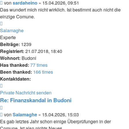
Beitrag
von
sardaheino
»
15.04.2026, 09:51
Das wundert mich nicht wirklich. Ist bestimmt auch nicht die
einzige Comune.
Nach
oben
Salamaghe
Experte
Beiträge:
1239
Registriert:
21.07.2018, 18:40
Wohnort:
Budoni
Has thanked:
77 times
Been thanked:
166 times
Kontaktdaten:
Kontaktdaten
von
Private Nachricht senden
Salamaghe
Re: Finanzskandal in Budoni
Zitieren
Beitrag
von
Salamaghe
»
15.04.2026, 15:03
Es gab letztes Jahr schon einige Überprüfungen in der
Comune. Ist also nichts Neues.