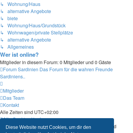
↳ Wohnung/Haus
↳ alternative Angebote
↳ biete
↳ Wohnung/Haus/Grundstück
↳ Wohnwagen/private Stellplätze
↳ alternative Angebote
↳ Allgemeines
Wer ist online?
Mitglieder in diesem Forum: 0 Mitglieder und 0 Gäste
Forum Sardinien
Das Forum für die wahren Freunde
Sardiniens..
Mitglieder
Das Team
Kontakt
Alle Zeiten sind
UTC+02:00
Alle Cookies löschen
Powered by
phpBB
® Forum Software © phpBB Limited
Diese Website nutzt Cookies, um dir den