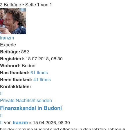
3 Beiträge • Seite
1
von
1
franzm
Experte
Beiträge:
882
Registriert:
18.07.2018, 08:30
Wohnort:
Budoni
Has thanked:
61 times
Been thanked:
41 times
Kontaktdaten:
Kontaktdaten
von
Private Nachricht senden
franzm
Finanzskandal in Budoni
Zitieren
Beitrag
von
franzm
»
15.04.2026, 08:30
bie der Comune Budoni sind offenbar in den letzten Jahren 5