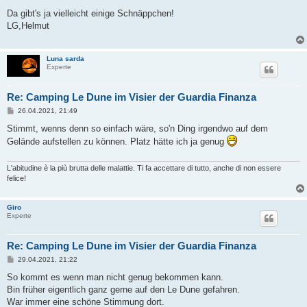
e
i
Da gibt's ja vielleicht einige Schnäppchen!
t
LG,Helmut
r
a
g
Luna sarda
Experte
Re: Camping Le Dune im Visier der Guardia Finanza
B
26.04.2021, 21:49
e
i
Stimmt, wenns denn so einfach wäre, so'n Ding irgendwo auf dem
t
Gelände aufstellen zu können. Platz hätte ich ja genug
r
a
g
L'abitudine è la più brutta delle malattie. Ti fa accettare di tutto, anche di non essere
felice!
Giro
Experte
Re: Camping Le Dune im Visier der Guardia Finanza
B
29.04.2021, 21:22
e
i
So kommt es wenn man nicht genug bekommen kann.
t
Bin früher eigentlich ganz gerne auf den Le Dune gefahren.
r
a
War immer eine schöne Stimmung dort.