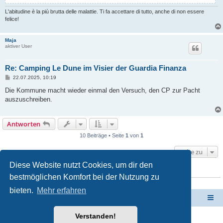
L'abitudine è la più brutta delle malattie. Ti fa accettare di tutto, anche di non essere
felice!
Maja
aktiver User
Re: Camping Le Dune im Visier der Guardia Finanza
B
22.07.2025, 10:19
e
i
Die Kommune macht wieder einmal den Versuch, den CP zur Pacht
t
auszuschreiben.
r
a
g
Antworten
10 Beiträge • Seite
1
von
1
Gehe zu
Diese Website nutzt Cookies, um dir den
WER IST ONLINE?
bestmöglichen Komfort bei der Nutzung zu
Mitglieder in diesem Forum: 0 Mitglieder und 0 Gäste
bieten.
Mehr erfahren
Forum Sardinien
Das Forum für die wahren Freunde Sardiniens..
Verstanden!
Powered by
phpBB
® Forum Software © phpBB Limited