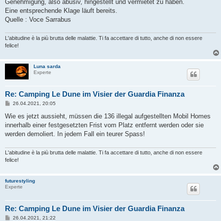
Genehmigung, also abusiv, hingestellt und vermietet zu haben.
Eine entsprechende Klage läuft bereits.
Quelle : Voce Sarrabus
L'abitudine è la più brutta delle malattie. Ti fa accettare di tutto, anche di non essere
felice!
Luna sarda
Experte
Re: Camping Le Dune im Visier der Guardia Finanza
B
26.04.2021, 20:05
e
i
Wie es jetzt aussieht, müssen die 136 illegal aufgestellten Mobil Homes
t
innerhalb einer festgesetzten Frist vom Platz entfernt werden oder sie
r
a
werden demoliert. In jedem Fall ein teurer Spass!
g
L'abitudine è la più brutta delle malattie. Ti fa accettare di tutto, anche di non essere
felice!
futurestyling
Experte
Re: Camping Le Dune im Visier der Guardia Finanza
B
26.04.2021, 21:22