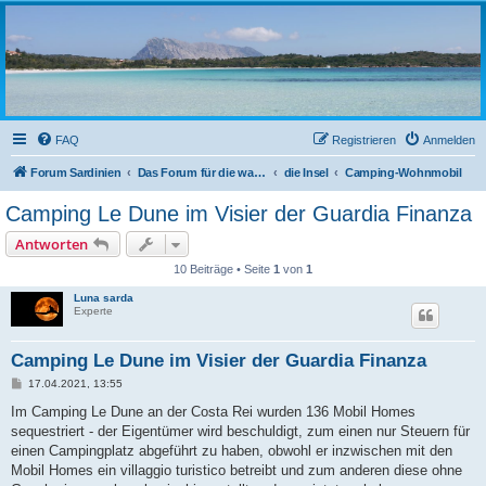
sardinien-forum.org
Das Forum der Freunde Sardiniens
FAQ
Registrieren
Anmelden
Forum Sardinien
Das Forum für die wahren Freunde Sardiniens..
die Insel
Camping-Wohnmobil
Camping Le Dune im Visier der Guardia Finanza
Antworten
10 Beiträge • Seite
1
von
1
Luna sarda
Experte
Camping Le Dune im Visier der Guardia Finanza
B
17.04.2021, 13:55
e
i
Im Camping Le Dune an der Costa Rei wurden 136 Mobil Homes
t
sequestriert - der Eigentümer wird beschuldigt, zum einen nur Steuern für
r
a
einen Campingplatz abgeführt zu haben, obwohl er inzwischen mit den
g
Mobil Homes ein villaggio turistico betreibt und zum anderen diese ohne