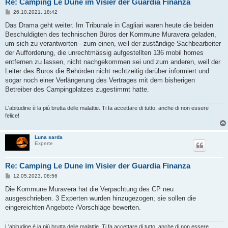
Re: Camping Le Dune im Visier der Guardia Finanza
B
26.10.2021, 18:42
e
i
Das Drama geht weiter. Im Tribunale in Cagliari waren heute die beiden
t
Beschuldigten des technischen Büros der Kommune Muravera geladen,
r
a
um sich zu verantworten - zum einen, weil der zuständige Sachbearbeiter
g
der Aufforderung, die unrechtmässig aufgestellten 136 mobil homes
entfernen zu lassen, nicht nachgekommen sei und zum anderen, weil der
Leiter des Büros die Behörden nicht rechtzeitig darüber informiert und
sogar noch einer Verlängerung des Vertrages mit dem bisherigen
Betreiber des Campingplatzes zugestimmt hatte.
L'abitudine è la più brutta delle malattie. Ti fa accettare di tutto, anche di non essere
felice!
Luna sarda
Experte
Re: Camping Le Dune im Visier der Guardia Finanza
B
12.05.2023, 08:56
e
i
Die Kommune Muravera hat die Verpachtung des CP neu
t
ausgeschrieben. 3 Experten wurden hinzugezogen; sie sollen die
r
a
eingereichten Angebote /Vorschläge bewerten.
g
L'abitudine è la più brutta delle malattie. Ti fa accettare di tutto, anche di non essere