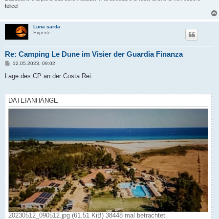
felice!
Luna sarda
Experte
Re: Camping Le Dune im Visier der Guardia Finanza
B
12.05.2023, 09:02
e
i
Lage des CP an der Costa Rei
t
r
a
g
DATEIANHÄNGE
20230512_090512.jpg (61.51 KiB) 38448 mal betrachtet