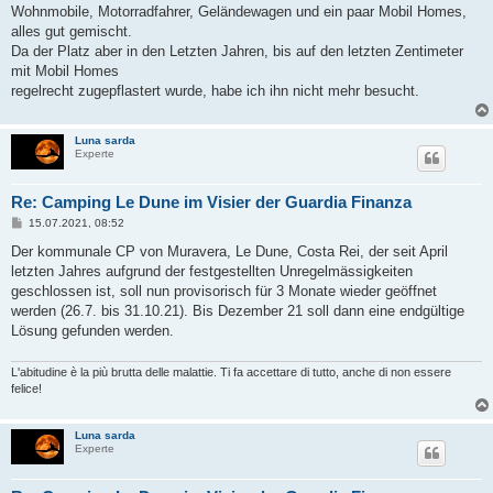
g
Wohnmobile, Motorradfahrer, Geländewagen und ein paar Mobil Homes,
alles gut gemischt.
Da der Platz aber in den Letzten Jahren, bis auf den letzten Zentimeter
mit Mobil Homes
regelrecht zugepflastert wurde, habe ich ihn nicht mehr besucht.
Luna sarda
Experte
Re: Camping Le Dune im Visier der Guardia Finanza
B
15.07.2021, 08:52
e
i
Der kommunale CP von Muravera, Le Dune, Costa Rei, der seit April
t
letzten Jahres aufgrund der festgestellten Unregelmässigkeiten
r
a
geschlossen ist, soll nun provisorisch für 3 Monate wieder geöffnet
g
werden (26.7. bis 31.10.21). Bis Dezember 21 soll dann eine endgültige
Lösung gefunden werden.
L'abitudine è la più brutta delle malattie. Ti fa accettare di tutto, anche di non essere
felice!
Luna sarda
Experte