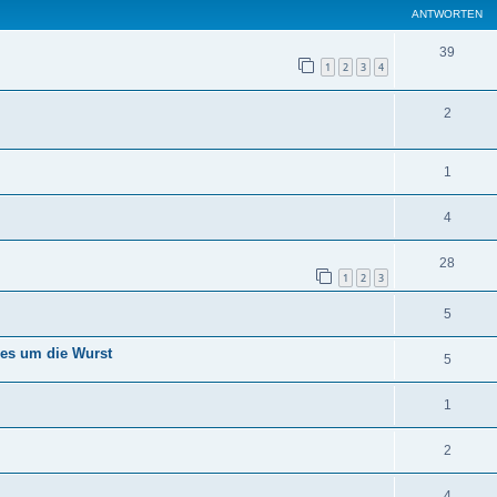
ANTWORTEN
39
1
2
3
4
2
1
4
28
1
2
3
5
 es um die Wurst
5
1
2
4