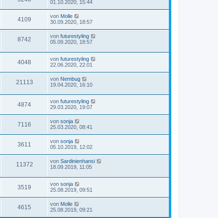
01.10.2020, 15:44
von
Molle
4109
30.09.2020, 18:57
von
futurestyling
8742
05.09.2020, 18:57
von
futurestyling
4048
22.06.2020, 22:01
von
Nembug
21113
19.04.2020, 16:10
von
futurestyling
4874
29.03.2020, 19:07
von
sonja
7116
25.03.2020, 08:41
von
sonja
3611
05.10.2019, 12:02
von
Sardinienhansi
11372
18.09.2019, 11:05
von
sonja
3519
25.08.2019, 09:51
von
Molle
4615
25.08.2019, 09:21