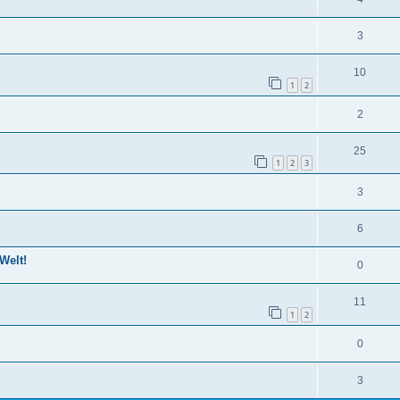
3
10
1
2
2
25
1
2
3
3
6
Welt!
0
11
1
2
0
3