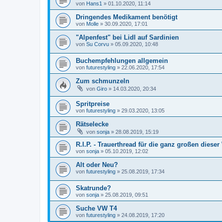
von
Hans1
»
01.10.2020, 11:14
Dringendes Medikament benötigt
von
Molle
»
30.09.2020, 17:01
"Alpenfest" bei Lidl auf Sardinien
von
Su Corvu
»
05.09.2020, 10:48
Buchempfehlungen allgemein
von
futurestyling
»
22.06.2020, 17:54
Zum schmunzeln
von
Giro
»
14.03.2020, 20:34
Spritpreise
von
futurestyling
»
29.03.2020, 13:05
Rätselecke
von
sonja
»
28.08.2019, 15:19
R.I.P. - Trauerthread für die ganz großen dieser 
von
sonja
»
05.10.2019, 12:02
Alt oder Neu?
von
futurestyling
»
25.08.2019, 17:34
Skatrunde?
von
sonja
»
25.08.2019, 09:51
Suche VW T4
von
futurestyling
»
24.08.2019, 17:20