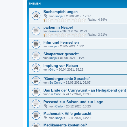
THEMEN
Buchempfehlungen
von
sonja
»
23.08.2019, 17:17
Rating: 4.69%
parken in Neapel
von
franzm
»
26.03.2024, 12:29
Rating: 3.91%
Film und Fernsehen
von
sonja
»
23.05.2021, 10:31
Skatpartner gesucht
von
sonja
»
01.08.2021, 11:24
Impfung vor Reisen
von
Giro
»
30.04.2021, 15:22
"Gendergerechte Sprache"
von
Su Corvu
»
13.03.2021, 09:07
Das Ende der Currywurst - an Heiligabend geht
von
Su Corvu
»
24.12.2020, 13:30
Passend zur Saison und zur Lage
von
Carlo
»
20.12.2020, 13:23
Mathematik-Hilfe gebraucht
von
sonja
»
16.11.2020, 14:29
Medikamente kostenlos?