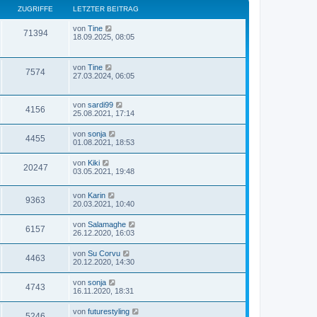
ZUGRIFFE
LETZTER BEITRAG
von
Tine
71394
18.09.2025, 08:05
von
Tine
7574
27.03.2024, 06:05
von
sardi99
4156
25.08.2021, 17:14
von
sonja
4455
01.08.2021, 18:53
von
Kiki
20247
03.05.2021, 19:48
von
Karin
9363
20.03.2021, 10:40
von
Salamaghe
6157
26.12.2020, 16:03
von
Su Corvu
4463
20.12.2020, 14:30
von
sonja
4743
16.11.2020, 18:31
von
futurestyling
5246