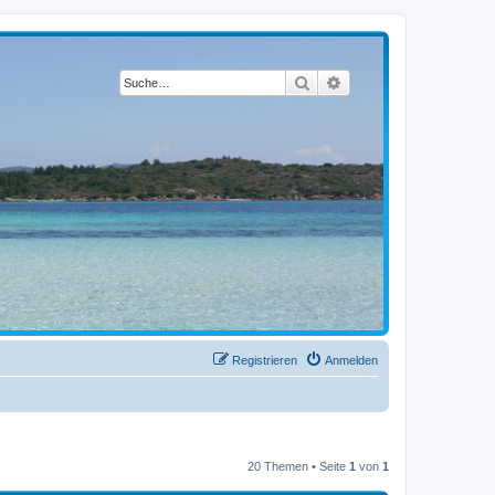
Suche
Erweiterte Suche
Registrieren
Anmelden
20 Themen • Seite
1
von
1