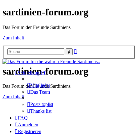
sardinien-forum.org
Das Forum der Freunde Sardiniens
Zum Inhalt
Erweiterte
Suche
Suche
sardinien-forum.org
Schnellzugriff
Mitglieder
Das Forum der Freunde Sardiniens
Das Team
Zum Inhalt
Posts toplist
Thanks list
FAQ
Anmelden
Registrieren