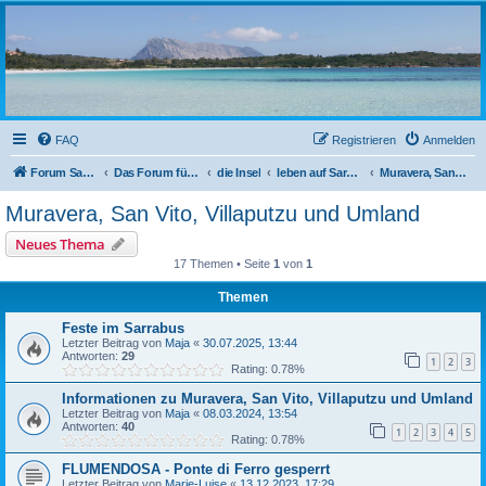
sardinien-forum.org
Das Forum der Freunde Sardiniens
FAQ
Registrieren
Anmelden
Forum Sardinien
Das Forum für die wahren Freunde Sardiniens..
die Insel
leben auf Sardinien
Muravera, San Vito, Villaputzu und Umland
Muravera, San Vito, Villaputzu und Umland
Neues Thema
17 Themen • Seite
1
von
1
Themen
Feste im Sarrabus
Letzter Beitrag von
Maja
«
30.07.2025, 13:44
Antworten:
29
1
2
3
Rating: 0.78%
Informationen zu Muravera, San Vito, Villaputzu und Umland
Letzter Beitrag von
Maja
«
08.03.2024, 13:54
Antworten:
40
1
2
3
4
5
Rating: 0.78%
FLUMENDOSA - Ponte di Ferro gesperrt
Letzter Beitrag von
Marie-Luise
«
13.12.2023, 17:29