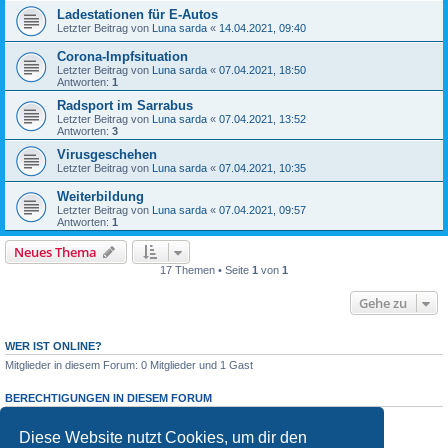
Ladestationen für E-Autos
Letzter Beitrag von
Luna sarda
«
14.04.2021, 09:40
Corona-Impfsituation
Letzter Beitrag von
Luna sarda
«
07.04.2021, 18:50
Antworten:
1
Radsport im Sarrabus
Letzter Beitrag von
Luna sarda
«
07.04.2021, 13:52
Antworten:
3
Virusgeschehen
Letzter Beitrag von
Luna sarda
«
07.04.2021, 10:35
Weiterbildung
Letzter Beitrag von
Luna sarda
«
07.04.2021, 09:57
Antworten:
1
Neues Thema
17 Themen • Seite
1
von
1
Gehe zu
WER IST ONLINE?
Mitglieder in diesem Forum: 0 Mitglieder und 1 Gast
BERECHTIGUNGEN IN DIESEM FORUM
Du darfst
keine
neuen Themen in diesem Forum erstellen.
Du darfst
keine
Antworten zu Themen in diesem Forum erstellen.
Diese Website nutzt Cookies, um dir den
Du darfst deine Beiträge in diesem Forum
nicht
ändern.