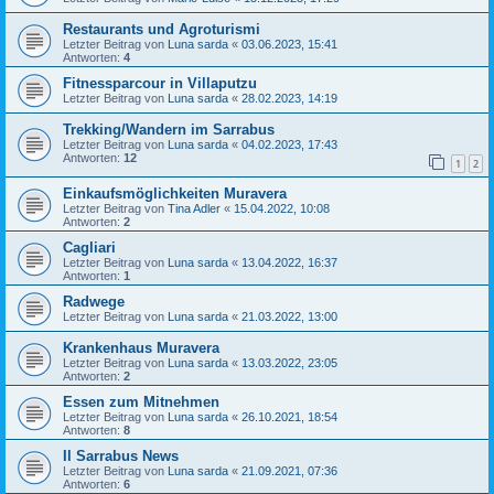
Restaurants und Agroturismi
Letzter Beitrag von
Luna sarda
«
03.06.2023, 15:41
Antworten:
4
Fitnessparcour in Villaputzu
Letzter Beitrag von
Luna sarda
«
28.02.2023, 14:19
Trekking/Wandern im Sarrabus
Letzter Beitrag von
Luna sarda
«
04.02.2023, 17:43
Antworten:
12
1
2
Einkaufsmöglichkeiten Muravera
Letzter Beitrag von
Tina Adler
«
15.04.2022, 10:08
Antworten:
2
Cagliari
Letzter Beitrag von
Luna sarda
«
13.04.2022, 16:37
Antworten:
1
Radwege
Letzter Beitrag von
Luna sarda
«
21.03.2022, 13:00
Krankenhaus Muravera
Letzter Beitrag von
Luna sarda
«
13.03.2022, 23:05
Antworten:
2
Essen zum Mitnehmen
Letzter Beitrag von
Luna sarda
«
26.10.2021, 18:54
Antworten:
8
Il Sarrabus News
Letzter Beitrag von
Luna sarda
«
21.09.2021, 07:36
Antworten:
6