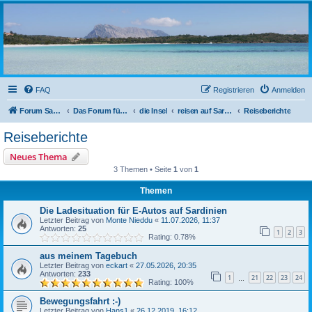
sardinien-forum.org
Das Forum der Freunde Sardiniens
FAQ
Registrieren
Anmelden
Forum Sardinien
Das Forum für die wahren Freunde Sardiniens..
die Insel
reisen auf Sardinien
Reiseberichte
Reiseberichte
Neues Thema
3 Themen • Seite
1
von
1
Themen
Die Ladesituation für E-Autos auf Sardinien
Letzter Beitrag von
Monte Nieddu
«
11.07.2026, 11:37
Antworten:
25
1
2
3
Rating: 0.78%
aus meinem Tagebuch
Letzter Beitrag von
eckart
«
27.05.2026, 20:35
Antworten:
233
1
21
22
23
24
…
Rating: 100%
Bewegungsfahrt :-)
Letzter Beitrag von
Hans1
«
26.12.2019, 16:12