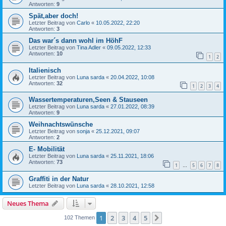
Antworten:
9
Spät,aber doch!
Letzter Beitrag von
Carlo
«
10.05.2022, 22:20
Antworten:
3
Das war´s dann wohl im HöhF
Letzter Beitrag von
Tina Adler
«
09.05.2022, 12:33
Antworten:
10
1
2
Italienisch
Letzter Beitrag von
Luna sarda
«
20.04.2022, 10:08
Antworten:
32
1
2
3
4
Wassertemperaturen,Seen & Stauseen
Letzter Beitrag von
Luna sarda
«
27.01.2022, 08:39
Antworten:
9
Weihnachtswünsche
Letzter Beitrag von
sonja
«
25.12.2021, 09:07
Antworten:
2
E- Mobilität
Letzter Beitrag von
Luna sarda
«
25.11.2021, 18:06
Antworten:
73
1
5
6
7
8
…
Graffiti in der Natur
Letzter Beitrag von
Luna sarda
«
28.10.2021, 12:58
Neues Thema
1
2
3
4
5
Nächste
102 Themen