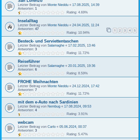
San Lorenzo
Letzter Beitrag von
Monte Nieddu
«
17.08.2025, 14:39
Antworten:
1
Rating: 4.69%
Inselalltag
Letzter Beitrag von
Monte Nieddu
«
24.04.2025, 11:24
Antworten:
47
1
2
3
4
5
Rating: 10.94%
Besteck- und Serviettentaschen
Letzter Beitrag von
Salamaghe
«
17.02.2025, 13:46
Antworten:
3
Rating: 11.72%
Reiseführer
Letzter Beitrag von
Salamaghe
«
20.01.2025, 19:36
Antworten:
6
Rating: 8.59%
FROHE Weihnachten
Letzter Beitrag von
Monte Nieddu
«
24.12.2024, 17:42
Antworten:
7
Rating: 11.72%
mit dem e-Auto nach Sardinien
Letzter Beitrag von
Nembug
«
17.08.2024, 09:53
Antworten:
4
Rating: 3.91%
webcam
Letzter Beitrag von
Carlo
«
05.06.2024, 00:37
Antworten:
3
Rating: 5.47%