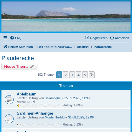
sardinien-forum.org
Das Forum der Freunde Sardiniens
FAQ
Registrieren
Anmelden
Forum Sardinien
Das Forum für die wahren Freunde Sardiniens..
die Insel
Plauderecke
Plauderecke
Neues Thema
1
2
3
4
5
Nächste
102 Themen
Themen
Apfelbaum
Letzter Beitrag von
Salamaghe
«
15.09.2025, 11:39
Antworten:
4
Rating: 4.69%
Sardinien-Anhänger
Letzter Beitrag von
Monte Nieddu
«
31.08.2025, 19:06
Rating: 3.13%