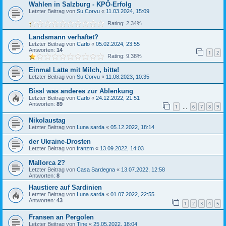
Wahlen in Salzburg - KPÖ-Erfolg
Letzter Beitrag von
Su Corvu
«
11.03.2024, 15:09
Rating: 2.34%
Landsmann verhaftet?
Letzter Beitrag von
Carlo
«
05.02.2024, 23:55
Antworten:
14
1
2
Rating: 9.38%
Einmal Latte mit Milch, bitte!
Letzter Beitrag von
Su Corvu
«
11.08.2023, 10:35
Bissl was anderes zur Ablenkung
Letzter Beitrag von
Carlo
«
24.12.2022, 21:51
Antworten:
89
1
6
7
8
9
…
Nikolaustag
Letzter Beitrag von
Luna sarda
«
05.12.2022, 18:14
der Ukraine-Drosten
Letzter Beitrag von
franzm
«
13.09.2022, 14:03
Mallorca 2?
Letzter Beitrag von
Casa Sardegna
«
13.07.2022, 12:58
Antworten:
8
Haustiere auf Sardinien
Letzter Beitrag von
Luna sarda
«
01.07.2022, 22:55
Antworten:
43
1
2
3
4
5
Fransen an Pergolen
Letzter Beitrag von
Tine
«
25.05.2022, 18:04