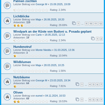
Palmen züchten
Letzter Beitrag von
George M
«
15.09.2025, 19:09
Rating: 2.34%
Lichtblicke
Letzter Beitrag von
Maja
«
26.06.2025, 18:20
Antworten:
119
1
9
10
11
12
…
Rating: 29.69%
Windpark an der Küste von Budoni u. Posada geplant
Letzter Beitrag von
Carlo
«
18.05.2025, 12:13
Antworten:
19
1
2
Rating: 2.34%
Hundenotruf
Letzter Beitrag von
Monte Nieddu
«
31.03.2025, 13:36
Antworten:
3
Rating: 10.94%
Wildblumen
Letzter Beitrag von
Maja
«
28.03.2025, 10:25
Rating: 1.56%
Nutzbäume
Letzter Beitrag von
George M
«
23.03.2025, 19:34
Antworten:
64
1
4
5
6
7
…
Rating: 7.81%
Oliven
Letzter Beitrag von
eumel
«
04.11.2024, 16:53
Antworten:
69
1
4
5
6
7
…
Rating: 19.53%