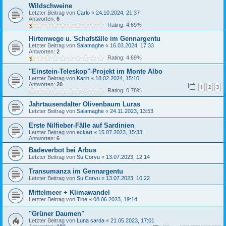
Wildschweine
Letzter Beitrag von
Carlo
«
24.10.2024, 21:37
Antworten:
6
Rating: 4.69%
Hirtenwege u. Schafställe im Gennargentu
Letzter Beitrag von
Salamaghe
«
16.03.2024, 17:33
Antworten:
2
Rating: 4.69%
"Einstein-Teleskop"-Projekt im Monte Albo
Letzter Beitrag von
Karin
«
18.02.2024, 15:10
Antworten:
20
1
2
3
Rating: 0.78%
Jahrtausendalter Olivenbaum Luras
Letzter Beitrag von
Salamaghe
«
24.11.2023, 13:53
Erste Nilfieber-Fälle auf Sardinien
Letzter Beitrag von
eckart
«
15.07.2023, 15:33
Antworten:
6
Badeverbot bei Arbus
Letzter Beitrag von
Su Corvu
«
13.07.2023, 12:14
Transumanza im Gennargentu
Letzter Beitrag von
Su Corvu
«
13.07.2023, 10:22
Mittelmeer + Klimawandel
Letzter Beitrag von
Tine
«
08.06.2023, 19:14
"Grüner Daumen"
Letzter Beitrag von
Luna sarda
«
21.05.2023, 17:01