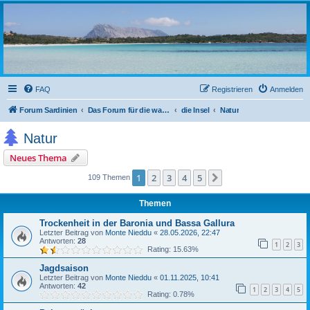
sardinien-forum.org
Das Forum der Freunde Sardiniens
FAQ
Registrieren
Anmelden
Forum Sardinien
Das Forum für die wahren Freunde Sardiniens..
die Insel
Natur
Natur
Neues Thema
1
2
3
4
5
Nächste
109 Themen
Themen
Trockenheit in der Baronia und Bassa Gallura
Letzter Beitrag von
Monte Nieddu
«
28.05.2026, 22:47
Antworten:
28
1
2
3
Rating: 15.63%
Jagdsaison
Letzter Beitrag von
Monte Nieddu
«
01.11.2025, 10:41
Antworten:
42
1
2
3
4
5
Rating: 0.78%