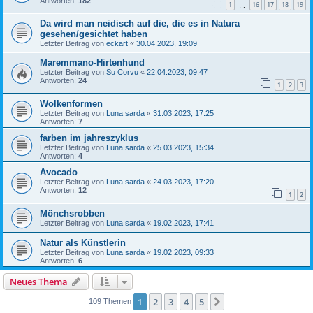
Antworten:
182
1
16
17
18
19
…
Da wird man neidisch auf die, die es in Natura
gesehen/gesichtet haben
Letzter Beitrag von
eckart
«
30.04.2023, 19:09
Maremmano-Hirtenhund
Letzter Beitrag von
Su Corvu
«
22.04.2023, 09:47
Antworten:
24
1
2
3
Wolkenformen
Letzter Beitrag von
Luna sarda
«
31.03.2023, 17:25
Antworten:
7
farben im jahreszyklus
Letzter Beitrag von
Luna sarda
«
25.03.2023, 15:34
Antworten:
4
Avocado
Letzter Beitrag von
Luna sarda
«
24.03.2023, 17:20
Antworten:
12
1
2
Mönchsrobben
Letzter Beitrag von
Luna sarda
«
19.02.2023, 17:41
Natur als Künstlerin
Letzter Beitrag von
Luna sarda
«
19.02.2023, 09:33
Antworten:
6
Neues Thema
1
2
3
4
5
Nächste
109 Themen