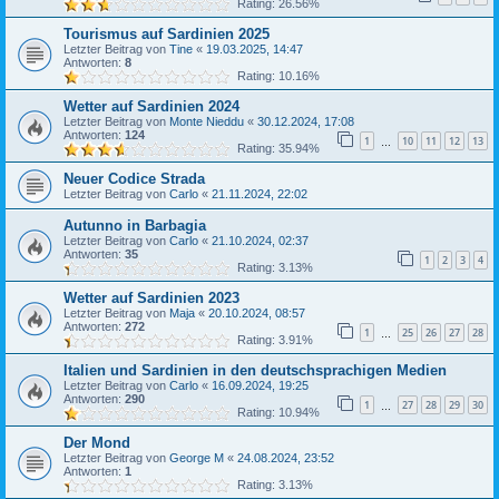
Rating: 26.56%
Tourismus auf Sardinien 2025
Letzter Beitrag von
Tine
«
19.03.2025, 14:47
Antworten:
8
Rating: 10.16%
Wetter auf Sardinien 2024
Letzter Beitrag von
Monte Nieddu
«
30.12.2024, 17:08
Antworten:
124
1
10
11
12
13
…
Rating: 35.94%
Neuer Codice Strada
Letzter Beitrag von
Carlo
«
21.11.2024, 22:02
Autunno in Barbagia
Letzter Beitrag von
Carlo
«
21.10.2024, 02:37
Antworten:
35
1
2
3
4
Rating: 3.13%
Wetter auf Sardinien 2023
Letzter Beitrag von
Maja
«
20.10.2024, 08:57
Antworten:
272
1
25
26
27
28
…
Rating: 3.91%
Italien und Sardinien in den deutschsprachigen Medien
Letzter Beitrag von
Carlo
«
16.09.2024, 19:25
Antworten:
290
1
27
28
29
30
…
Rating: 10.94%
Der Mond
Letzter Beitrag von
George M
«
24.08.2024, 23:52
Antworten:
1
Rating: 3.13%