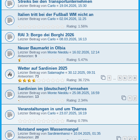
Streiks bei den Transportunternehmen
Letzter Beitrag von
Carlo
«
19.04.2026, 15:30
Italien tritt bei der Fußball WM nicht an
Letzter Beitrag von
Carlo
«
02.04.2026, 11:25
Rating: 1.56%
RAI 3: Borgo dei Borghi 2026
Letzter Beitrag von
Carlo
«
08.03.2026, 16:13
Neuer Baumarkt in Olbia
Letzter Beitrag von
Monte Nieddu
«
16.02.2026, 12:14
Antworten:
9
Rating: 5.47%
Wetter auf Sardinien 2025
Letzter Beitrag von
Salamaghe
«
30.12.2025, 09:31
Antworten:
73
1
5
6
7
8
…
Rating: 36.72%
Sardinien im (deutschen) Fernsehen
Letzter Beitrag von
Monte Nieddu
«
25.08.2025, 16:59
Antworten:
13
1
2
Rating: 2.34%
Veranstaltungen in und um Tharros
Letzter Beitrag von
Carlo
«
23.07.2025, 16:19
Rating: 0.78%
Notstand wegen Wassermangel
Letzter Beitrag von
Sardinienhansi
«
10.04.2025, 01:35
Antworten:
20
1
2
3