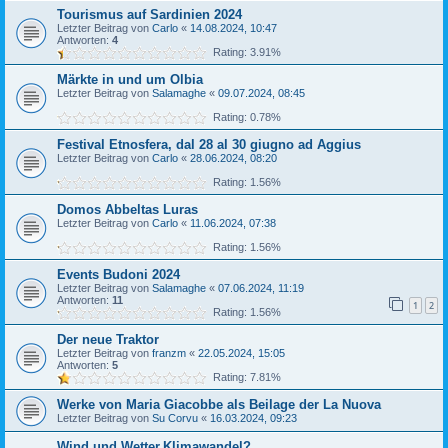
Tourismus auf Sardinien 2024
Letzter Beitrag von
Carlo
«
14.08.2024, 10:47
Antworten:
4
Rating: 3.91%
Märkte in und um Olbia
Letzter Beitrag von
Salamaghe
«
09.07.2024, 08:45
Rating: 0.78%
Festival Etnosfera, dal 28 al 30 giugno ad Aggius
Letzter Beitrag von
Carlo
«
28.06.2024, 08:20
Rating: 1.56%
Domos Abbeltas Luras
Letzter Beitrag von
Carlo
«
11.06.2024, 07:38
Rating: 1.56%
Events Budoni 2024
Letzter Beitrag von
Salamaghe
«
07.06.2024, 11:19
Antworten:
11
1
2
Rating: 1.56%
Der neue Traktor
Letzter Beitrag von
franzm
«
22.05.2024, 15:05
Antworten:
5
Rating: 7.81%
Werke von Maria Giacobbe als Beilage der La Nuova
Letzter Beitrag von
Su Corvu
«
16.03.2024, 09:23
Wind und Wetter,Klimawandel?