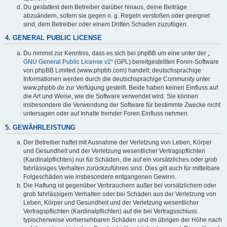
Du gestattest dem Betreiber darüber hinaus, deine Beiträge
abzuändern, sofern sie gegen o. g. Regeln verstoßen oder geeignet
sind, dem Betreiber oder einem Dritten Schaden zuzufügen.
4. GENERAL PUBLIC LICENSE
Du nimmst zur Kenntnis, dass es sich bei phpBB um eine unter der „
GNU General Public License v2
“ (GPL) bereitgestellten Foren-Software
von phpBB Limited (www.phpbb.com) handelt; deutschsprachige
Informationen werden durch die deutschsprachige Community unter
www.phpbb.de zur Verfügung gestellt. Beide haben keinen Einfluss auf
die Art und Weise, wie die Software verwendet wird. Sie können
insbesondere die Verwendung der Software für bestimmte Zwecke nicht
untersagen oder auf Inhalte fremder Foren Einfluss nehmen.
5. GEWÄHRLEISTUNG
Der Betreiber haftet mit Ausnahme der Verletzung von Leben, Körper
und Gesundheit und der Verletzung wesentlicher Vertragspflichten
(Kardinalpflichten) nur für Schäden, die auf ein vorsätzliches oder grob
fahrlässiges Verhalten zurückzuführen sind. Dies gilt auch für mittelbare
Folgeschäden wie insbesondere entgangenen Gewinn.
Die Haftung ist gegenüber Verbrauchern außer bei vorsätzlichem oder
grob fahrlässigem Verhalten oder bei Schäden aus der Verletzung von
Leben, Körper und Gesundheit und der Verletzung wesentlicher
Vertragspflichten (Kardinalpflichten) auf die bei Vertragsschluss
typischerweise vorhersehbaren Schäden und im übrigen der Höhe nach