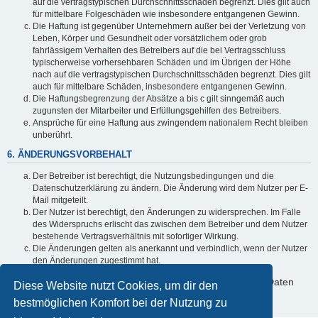
auf die vertragstypischen Durchschnittsschäden begrenzt. Dies gilt auch
für mittelbare Folgeschäden wie insbesondere entgangenen Gewinn.
Die Haftung ist gegenüber Unternehmern außer bei der Verletzung von
Leben, Körper und Gesundheit oder vorsätzlichem oder grob
fahrlässigem Verhalten des Betreibers auf die bei Vertragsschluss
typischerweise vorhersehbaren Schäden und im Übrigen der Höhe
nach auf die vertragstypischen Durchschnittsschäden begrenzt. Dies gilt
auch für mittelbare Schäden, insbesondere entgangenen Gewinn.
Die Haftungsbegrenzung der Absätze a bis c gilt sinngemäß auch
zugunsten der Mitarbeiter und Erfüllungsgehilfen des Betreibers.
Ansprüche für eine Haftung aus zwingendem nationalem Recht bleiben
unberührt.
6. ÄNDERUNGSVORBEHALT
Der Betreiber ist berechtigt, die Nutzungsbedingungen und die
Datenschutzerklärung zu ändern. Die Änderung wird dem Nutzer per E-
Mail mitgeteilt.
Der Nutzer ist berechtigt, den Änderungen zu widersprechen. Im Falle
des Widerspruchs erlischt das zwischen dem Betreiber und dem Nutzer
bestehende Vertragsverhältnis mit sofortiger Wirkung.
Die Änderungen gelten als anerkannt und verbindlich, wenn der Nutzer
den Änderungen zugestimmt hat.
Informationen über den Umgang mit deinen persönlichen Daten
Diese Website nutzt Cookies, um dir den
sind in der Datenschutzerklärung enthalten.
bestmöglichen Komfort bei der Nutzung zu