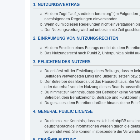
1. NUTZUNGSVERTRAG
Mit dem Zugriff auf „sardinien-forum.org“ (im Folgenden
nachfolgenden Regelungen einverstanden.
Wenn du mit diesen Regelungen nicht einverstanden bist,
Der Nutzungsvertrag wird auf unbestimmte Zeit geschlos
2. EINRÄUMUNG VON NUTZUNGSRECHTEN
Mit dem Erstellen eines Beitrags erteilst du dem Betrei
Das Nutzungsrecht nach Punkt 2, Unterpunkt a bleibt 
3. PFLICHTEN DES NUTZERS
Du erklärst mit der Erstellung eines Beitrags, dass er ke
Beiträgen verwendeten Links und Bilder zu setzen bzw.
Der Betreiber des Boards übt das Hausrecht aus. Bei V
oder dauerhaft von der Nutzung dieses Boards ausschlie
Du nimmst zur Kenntnis, dass der Betreiber keine Verantw
Betreiber, dein Benutzerkonto, Beiträge und Funktionen 
Du gestattest dem Betreiber darüber hinaus, deine Beit
4. GENERAL PUBLIC LICENSE
Du nimmst zur Kenntnis, dass es sich bei phpBB um eine
deutschsprachige Informationen werden durch die deuts
verwendet wird. Sie können insbesondere die Verwendun