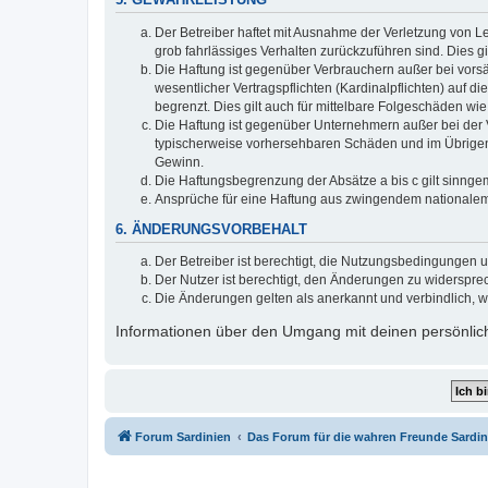
5. GEWÄHRLEISTUNG
Der Betreiber haftet mit Ausnahme der Verletzung von Le
grob fahrlässiges Verhalten zurückzuführen sind. Dies 
Die Haftung ist gegenüber Verbrauchern außer bei vors
wesentlicher Vertragspflichten (Kardinalpflichten) auf
begrenzt. Dies gilt auch für mittelbare Folgeschäden 
Die Haftung ist gegenüber Unternehmern außer bei der V
typischerweise vorhersehbaren Schäden und im Übrigen 
Gewinn.
Die Haftungsbegrenzung der Absätze a bis c gilt sinnge
Ansprüche für eine Haftung aus zwingendem nationalem
6. ÄNDERUNGSVORBEHALT
Der Betreiber ist berechtigt, die Nutzungsbedingungen 
Der Nutzer ist berechtigt, den Änderungen zu widerspre
Die Änderungen gelten als anerkannt und verbindlich, 
Informationen über den Umgang mit deinen persönlich
Forum Sardinien
Das Forum für die wahren Freunde Sardin