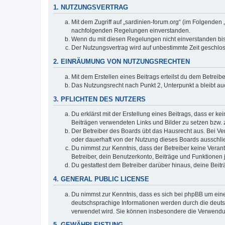
1. NUTZUNGSVERTRAG
Mit dem Zugriff auf „sardinien-forum.org“ (im Folgenden
nachfolgenden Regelungen einverstanden.
Wenn du mit diesen Regelungen nicht einverstanden bist,
Der Nutzungsvertrag wird auf unbestimmte Zeit geschlos
2. EINRÄUMUNG VON NUTZUNGSRECHTEN
Mit dem Erstellen eines Beitrags erteilst du dem Betrei
Das Nutzungsrecht nach Punkt 2, Unterpunkt a bleibt 
3. PFLICHTEN DES NUTZERS
Du erklärst mit der Erstellung eines Beitrags, dass er ke
Beiträgen verwendeten Links und Bilder zu setzen bzw.
Der Betreiber des Boards übt das Hausrecht aus. Bei V
oder dauerhaft von der Nutzung dieses Boards ausschlie
Du nimmst zur Kenntnis, dass der Betreiber keine Verantw
Betreiber, dein Benutzerkonto, Beiträge und Funktionen 
Du gestattest dem Betreiber darüber hinaus, deine Beit
4. GENERAL PUBLIC LICENSE
Du nimmst zur Kenntnis, dass es sich bei phpBB um eine
deutschsprachige Informationen werden durch die deuts
verwendet wird. Sie können insbesondere die Verwendun