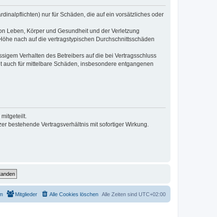
inalpflichten) nur für Schäden, die auf ein vorsätzliches oder
von Leben, Körper und Gesundheit und der Verletzung
r Höhe nach auf die vertragstypischen Durchschnittsschäden
sigem Verhalten des Betreibers auf die bei Vertragsschluss
lt auch für mittelbare Schäden, insbesondere entgangenen
itgeteilt.
r bestehende Vertragsverhältnis mit sofortiger Wirkung.
m
Mitglieder
Alle Cookies löschen
Alle Zeiten sind
UTC+02:00