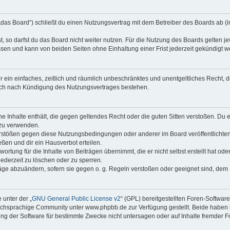
 „das Board“) schließt du einen Nutzungsvertrag mit dem Betreiber des Boards ab (i
 so darfst du das Board nicht weiter nutzen. Für die Nutzung des Boards gelten jew
sen und kann von beiden Seiten ohne Einhaltung einer Frist jederzeit gekündigt w
ber ein einfaches, zeitlich und räumlich unbeschränktes und unentgeltliches Recht
auch nach Kündigung des Nutzungsvertrages bestehen.
ine Inhalte enthält, die gegen geltendes Recht oder die guten Sitten verstoßen. Du 
 zu verwenden.
erstößen gegen diese Nutzungsbedingungen oder anderer im Board veröffentlichte
ßen und dir ein Hausverbot erteilen.
ortung für die Inhalte von Beiträgen übernimmt, die er nicht selbst erstellt hat od
jederzeit zu löschen oder zu sperren.
räge abzuändern, sofern sie gegen o. g. Regeln verstoßen oder geeignet sind, dem
 unter der „
GNU General Public License v2
“ (GPL) bereitgestellten Foren-Softwa
chsprachige Community unter www.phpbb.de zur Verfügung gestellt. Beide haben ke
g der Software für bestimmte Zwecke nicht untersagen oder auf Inhalte fremder F