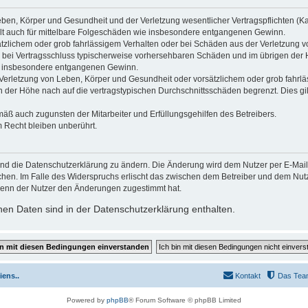
ben, Körper und Gesundheit und der Verletzung wesentlicher Vertragspflichten (Kard
gilt auch für mittelbare Folgeschäden wie insbesondere entgangenen Gewinn.
ätzlichem oder grob fahrlässigem Verhalten oder bei Schäden aus der Verletzung 
 die bei Vertragsschluss typischerweise vorhersehbaren Schäden und im übrigen de
wie insbesondere entgangenen Gewinn.
erletzung von Leben, Körper und Gesundheit oder vorsätzlichem oder grob fahrläs
der Höhe nach auf die vertragstypischen Durchschnittsschäden begrenzt. Dies gi
mäß auch zugunsten der Mitarbeiter und Erfüllungsgehilfen des Betreibers.
 Recht bleiben unberührt.
und die Datenschutzerklärung zu ändern. Die Änderung wird dem Nutzer per E-Mail m
chen. Im Falle des Widerspruchs erlischt das zwischen dem Betreiber und dem Nutze
wenn der Nutzer den Änderungen zugestimmt hat.
en Daten sind in der Datenschutzerklärung enthalten.
iens..
Kontakt
Das Tea
Powered by
phpBB
® Forum Software © phpBB Limited