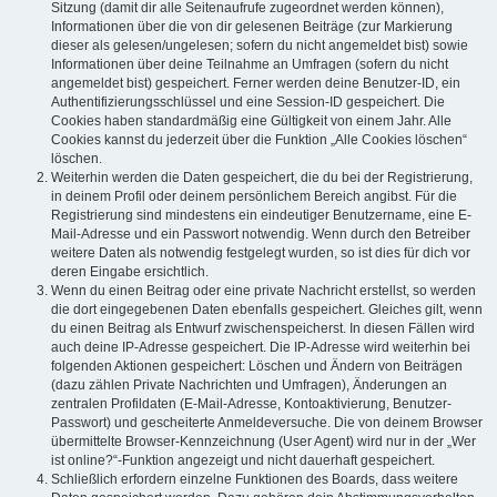
Sitzung (damit dir alle Seitenaufrufe zugeordnet werden können),
Informationen über die von dir gelesenen Beiträge (zur Markierung
dieser als gelesen/ungelesen; sofern du nicht angemeldet bist) sowie
Informationen über deine Teilnahme an Umfragen (sofern du nicht
angemeldet bist) gespeichert. Ferner werden deine Benutzer-ID, ein
Authentifizierungsschlüssel und eine Session-ID gespeichert. Die
Cookies haben standardmäßig eine Gültigkeit von einem Jahr. Alle
Cookies kannst du jederzeit über die Funktion „Alle Cookies löschen“
löschen.
Weiterhin werden die Daten gespeichert, die du bei der Registrierung,
in deinem Profil oder deinem persönlichem Bereich angibst. Für die
Registrierung sind mindestens ein eindeutiger Benutzername, eine E-
Mail-Adresse und ein Passwort notwendig. Wenn durch den Betreiber
weitere Daten als notwendig festgelegt wurden, so ist dies für dich vor
deren Eingabe ersichtlich.
Wenn du einen Beitrag oder eine private Nachricht erstellst, so werden
die dort eingegebenen Daten ebenfalls gespeichert. Gleiches gilt, wenn
du einen Beitrag als Entwurf zwischenspeicherst. In diesen Fällen wird
auch deine IP-Adresse gespeichert. Die IP-Adresse wird weiterhin bei
folgenden Aktionen gespeichert: Löschen und Ändern von Beiträgen
(dazu zählen Private Nachrichten und Umfragen), Änderungen an
zentralen Profildaten (E-Mail-Adresse, Kontoaktivierung, Benutzer-
Passwort) und gescheiterte Anmeldeversuche. Die von deinem Browser
übermittelte Browser-Kennzeichnung (User Agent) wird nur in der „Wer
ist online?“-Funktion angezeigt und nicht dauerhaft gespeichert.
Schließlich erfordern einzelne Funktionen des Boards, dass weitere