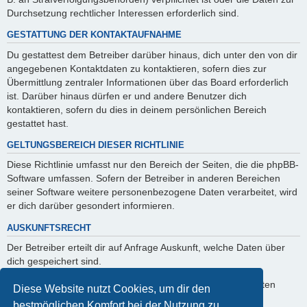
Durchsetzung rechtlicher Interessen erforderlich sind.
GESTATTUNG DER KONTAKTAUFNAHME
Du gestattest dem Betreiber darüber hinaus, dich unter den von dir
angegebenen Kontaktdaten zu kontaktieren, sofern dies zur
Übermittlung zentraler Informationen über das Board erforderlich
ist. Darüber hinaus dürfen er und andere Benutzer dich
kontaktieren, sofern du dies in deinem persönlichen Bereich
gestattet hast.
GELTUNGSBEREICH DIESER RICHTLINIE
Diese Richtlinie umfasst nur den Bereich der Seiten, die die phpBB-
Software umfassen. Sofern der Betreiber in anderen Bereichen
seiner Software weitere personenbezogene Daten verarbeitet, wird
er dich darüber gesondert informieren.
AUSKUNFTSRECHT
Der Betreiber erteilt dir auf Anfrage Auskunft, welche Daten über
dich gespeichert sind.
Du kannst jederzeit die Löschung bzw. Sperrung deiner Daten
Diese Website nutzt Cookies, um dir den
verlangen. Kontaktiere hierzu bitte den Betreiber.
bestmöglichen Komfort bei der Nutzung zu