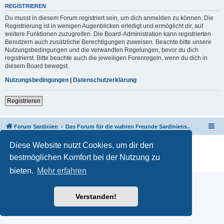
REGISTRIEREN
Du musst in diesem Forum registriert sein, um dich anmelden zu können. Die
Registrierung ist in wenigen Augenblicken erledigt und ermöglicht dir, auf
weitere Funktionen zuzugreifen. Die Board-Administration kann registrierten
Benutzern auch zusätzliche Berechtigungen zuweisen. Beachte bitte unsere
Nutzungsbedingungen und die verwandten Regelungen, bevor du dich
registrierst. Bitte beachte auch die jeweiligen Forenregeln, wenn du dich in
diesem Board bewegst.
Nutzungsbedingungen
|
Datenschutzerklärung
Registrieren
Forum Sardinien
Das Forum für die wahren Freunde Sardiniens..
Diese Website nutzt Cookies, um dir den
Powered by
phpBB
® Forum Software © phpBB Limited
Deutsche Übersetzung durch
phpBB.de
bestmöglichen Komfort bei der Nutzung zu
Datenschutz
|
Nutzungsbedingungen
bieten.
Mehr erfahren
Verstanden!