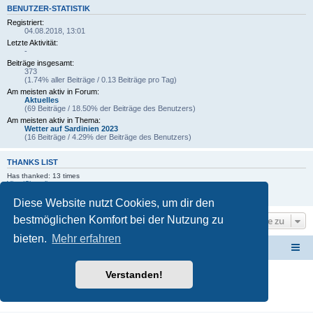
BENUTZER-STATISTIK
Registriert:
04.08.2018, 13:01
Letzte Aktivität:
-
Beiträge insgesamt:
373
(1.74% aller Beiträge / 0.13 Beiträge pro Tag)
Am meisten aktiv in Forum:
Aktuelles
(69 Beiträge / 18.50% der Beiträge des Benutzers)
Am meisten aktiv in Thema:
Wetter auf Sardinien 2023
(16 Beiträge / 4.29% der Beiträge des Benutzers)
THANKS LIST
Has thanked: 13 times
View/Close list
Been thanked: 86 times
View/Close list
Diese Website nutzt Cookies, um dir den
bestmöglichen Komfort bei der Nutzung zu
Gehe zu
bieten.
Mehr erfahren
Forum Sardinien
Das Forum für die wahren Freunde Sardiniens..
Verstanden!
Powered by
phpBB
® Forum Software © phpBB Limited
Deutsche Übersetzung durch
phpBB.de
Datenschutz
|
Nutzungsbedingungen