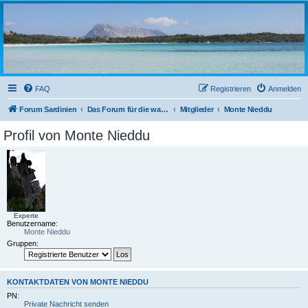
sardinien-forum.org
Das Forum der Freunde Sardiniens
FAQ
Registrieren
Anmelden
Forum Sardinien
Das Forum für die wahren Freunde Sardiniens..
Mitglieder
Monte Nieddu
Profil von Monte Nieddu
Experte
Benutzername:
Monte Nieddu
Gruppen:
KONTAKTDATEN VON MONTE NIEDDU
PN:
Private Nachricht senden