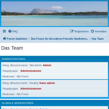
sardinien-forum.org
Das Forum der Freunde Sardiniens
FAQ
Registrieren
Anmelden
Forum Sardinien
Das Forum für die wahren Freunde Sardiniens..
Das Team
Das Team
ADMINISTRATOREN
Rang, Benutzername
Site Admin
Admin
Hauptgruppe
Administratoren
Moderator
Alle Foren
Rang, Benutzername
Neuling
franz-admin
Hauptgruppe
Administratoren
Moderator
Alle Foren
GLOBALE MODERATOREN