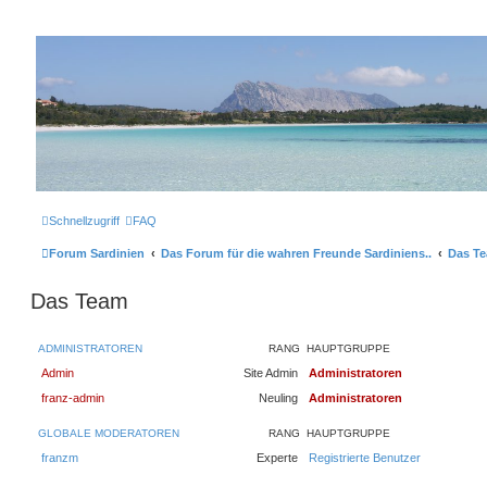
sardinien-forum.org
Das Forum der Freunde Sardiniens
Zum Inhalt
Schnellzugriff
FAQ
Forum Sardinien
Das Forum für die wahren Freunde Sardiniens..
Das T
Das Team
ADMINISTRATOREN
RANG
HAUPTGRUPPE
Admin
Site Admin
Administratoren
franz-admin
Neuling
Administratoren
GLOBALE MODERATOREN
RANG
HAUPTGRUPPE
franzm
Experte
Registrierte Benutzer