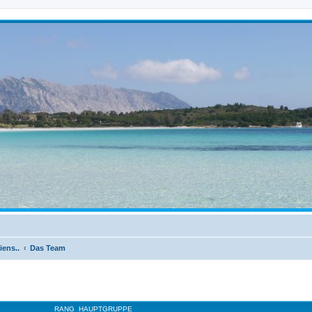
iens..
Das Team
RANG
HAUPTGRUPPE