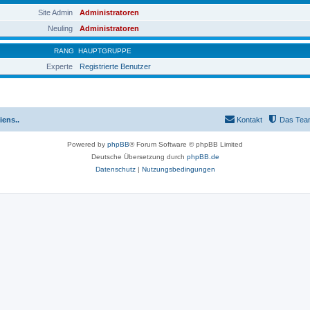
Site Admin
Administratoren
Neuling
Administratoren
RANG
HAUPTGRUPPE
Experte
Registrierte Benutzer
iens..
Kontakt
Das Tea
Powered by
phpBB
® Forum Software © phpBB Limited
Deutsche Übersetzung durch
phpBB.de
Datenschutz
|
Nutzungsbedingungen