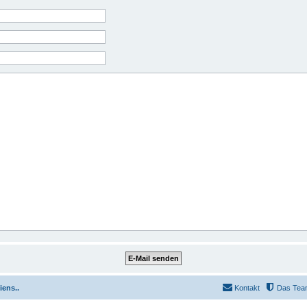
iens..
Kontakt
Das Tea