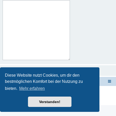
Diese Website nutzt Cookies, um dir den
bestmöglichen Komfort bei der Nutzung zu
Forum Sardinien
Das Forum für die wahren Freunde Sardiniens..
bieten.
Mehr erfahren
Powered by
phpBB
® Forum Software © phpBB Limited
Deutsche Übersetzung durch
phpBB.de
Datenschutz
|
Nutzungsbedingungen
Verstanden!