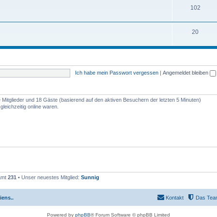
102
20
Ich habe mein Passwort vergessen
|
Angemeldet bleiben
re Mitglieder und 18 Gäste (basierend auf den aktiven Besuchern der letzten 5 Minuten)
leichzeitig online waren.
samt
231
• Unser neuestes Mitglied:
Sunnig
iens..
Kontakt
Das Tea
Powered by
phpBB
® Forum Software © phpBB Limited