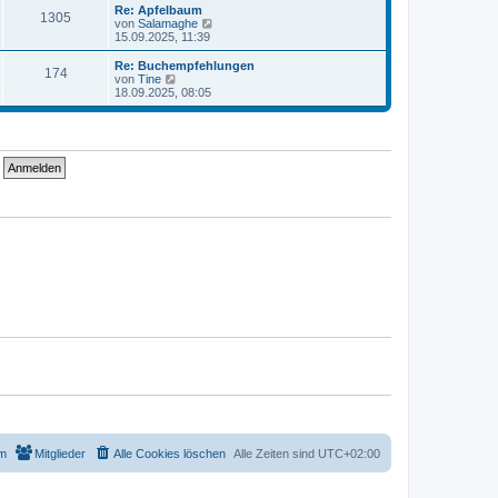
t
r
e
Re: Apfelbaum
r
1305
B
s
N
von
Salamaghe
a
e
t
e
15.09.2025, 11:39
g
i
e
u
t
r
e
Re: Buchempfehlungen
r
174
B
s
N
von
Tine
a
e
t
e
18.09.2025, 08:05
g
i
e
u
t
r
e
r
B
s
a
e
t
g
i
e
t
r
r
B
a
e
g
i
t
r
a
g
m
Mitglieder
Alle Cookies löschen
Alle Zeiten sind
UTC+02:00