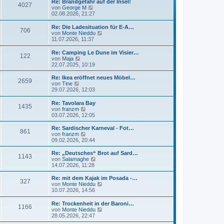
Re: Brandgefahr auf der Insel!
4027
N
von
George M
e
02.08.2026, 21:27
u
e
Re: Die Ladesituation für E-A…
706
s
N
von
Monte Nieddu
t
e
11.07.2026, 11:37
e
u
r
e
Re: Camping Le Dune im Visier…
B
122
s
N
von
Maja
e
t
e
22.07.2025, 10:19
i
e
u
t
r
e
Re: Ikea eröffnet neues Möbel…
r
2659
B
s
N
von
Tine
a
e
t
e
29.07.2026, 12:03
g
i
e
u
t
r
e
Re: Tavolara Bay
r
1435
B
s
N
von
franzm
a
e
t
e
03.07.2026, 12:05
g
i
e
u
t
r
e
Re: Sardischer Karneval - Fot…
r
861
B
s
N
von
franzm
a
e
t
e
09.02.2026, 20:44
g
i
e
u
t
r
e
Re: „Deutsches“ Brot auf Sard…
r
1143
B
s
N
von
Salamaghe
a
e
t
e
14.07.2026, 11:28
g
i
e
u
t
r
e
Re: mit dem Kajak im Posada -…
r
327
B
s
N
von
Monte Nieddu
a
e
t
e
10.07.2026, 14:56
g
i
e
u
t
r
e
Re: Trockenheit in der Baroni…
r
1166
B
s
N
von
Monte Nieddu
a
e
t
e
28.05.2026, 22:47
g
i
e
u