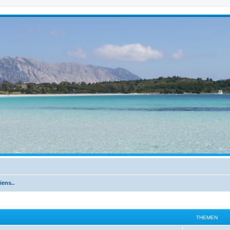
iens..
THEMEN