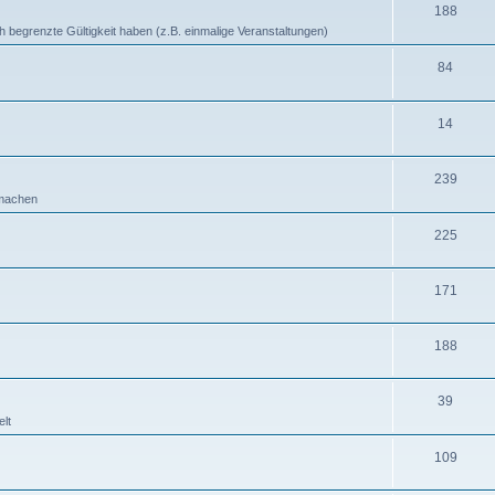
188
ich begrenzte Gültigkeit haben (z.B. einmalige Veranstaltungen)
84
14
239
b machen
225
171
188
39
lt
109