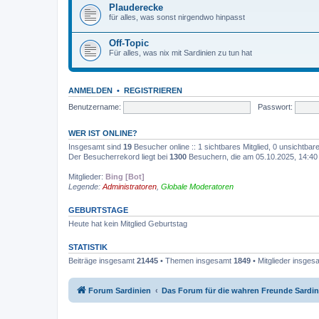
Plauderecke
für alles, was sonst nirgendwo hinpasst
Off-Topic
Für alles, was nix mit Sardinien zu tun hat
ANMELDEN
•
REGISTRIEREN
Benutzername:
Passwort:
WER IST ONLINE?
Insgesamt sind
19
Besucher online :: 1 sichtbares Mitglied, 0 unsichtba
Der Besucherrekord liegt bei
1300
Besuchern, die am 05.10.2025, 14:40 g
Mitglieder:
Bing [Bot]
Legende:
Administratoren
,
Globale Moderatoren
GEBURTSTAGE
Heute hat kein Mitglied Geburtstag
STATISTIK
Beiträge insgesamt
21445
• Themen insgesamt
1849
• Mitglieder insge
Forum Sardinien
Das Forum für die wahren Freunde Sardin