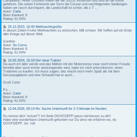
Campidano. Hinter Oristano haben wir die SS131 verlassen und sind an die Küste
5
1
gefahren. Die reinen Ferienorte wie Torre dei Corsari und nachfolgenden Siedlungen
5
0
haben wir rasch durchquert, die Landschaft ist schön, die z.T ...
.
Autor:
Carlo
H
2
Been thanked: 8
u
0
Rating: 61.54%
n
2
d
5
2
25.12.2023, 10:40 Weihnachtsgrüße
e
,
5
In diesen Zeiten Frohe Weihnachten zu wünschen, fällt schwer. Wir hoffen auf ein Ende
n
2
.
aller Kriege auf dieser Welt.
o
2
1
t
:
2
Günther
r
1
.
Autor:
Su Corvu
u
9
2
Been thanked: 8
f
0
Rating: 61.54%
A
2
u
3
1
16.05.2024, 16:18 Der neue Traktor
s
,
6
Da auch ich älter werde und das Mähen mit der Motorsense zwar noch immer Freude
f
1
.
bereitet aber auch immer anstrengender wird, habe ich mich entschlossen, einen
l
0
0
Trattorino zu kaufen. Ich muss sagen, das macht noch mehr Spaß als mit dem
u
:
5
Decespugliatore und eine Schaufel hat er auch…
g
4
.
i
0
2
Gruß Carlo
m
0
w
W
2
P.s ...
e
e
4
Autor:
Carlo
s
i
,
Been thanked: 8
t
h
1
Rating: 61.54%
l
n
6
i
a
:
1
12.04.2026, 09:14 Re: Suche Unterkunft für 2-3 Monate im Norden.
c
c
1
2
h
h
8
.
Du nennst dich "eckart"? Ich finde DOOFDEPP passt viel besser zu dir!!
e
t
0
Habe eine wunderbare Unterkunft gefunden nur Du wirst nie erfahren wo, du
n
s
D
4
DOOFDEPP. :lol: :roll:
M
g
e
.
e
r
r
2
d
ü
n
0
i
ß
e