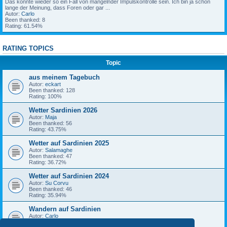
2
Das könnte wieder so ein Fall von mangelnder Impulskontrolle sein. Ich bin ja schon
o
e
u
6
lange der Meinung, dass Foren oder gar ...
-
e
,
Autor:
Carlo
C
T
0
Been thanked: 8
a
r
9
Rating: 61.54%
m
a
:
p
k
1
i
t
4
d
RATING TOPICS
o
a
r
R
n
e
Topic
o
:
S
aus meinem Tagebuch
u
Autor:
eckart
c
Been thanked: 128
h
Rating: 100%
e
U
Wetter Sardinien 2026
n
t
Autor:
Maja
e
Been thanked: 56
r
Rating: 43.75%
k
u
Wetter auf Sardinien 2025
n
Autor:
Salamaghe
f
Been thanked: 47
t
Rating: 36.72%
f
ü
Wetter auf Sardinien 2024
r
Autor:
Su Corvu
2
Been thanked: 46
-
Rating: 35.94%
3
M
o
Wandern auf Sardinien
n
Autor:
Carlo
a
Been thanked: 44
t