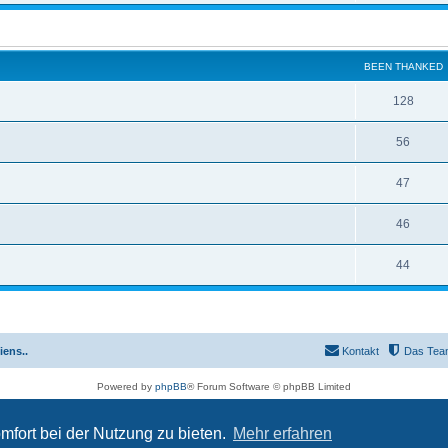
BEEN THANKED
128
56
47
46
44
iens..
Kontakt
Das Tea
Powered by
phpBB
® Forum Software © phpBB Limited
Deutsche Übersetzung durch
phpBB.de
Datenschutz
|
Nutzungsbedingungen
mfort bei der Nutzung zu bieten.
Mehr erfahren