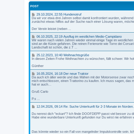
POST
2
29.10.2024, 22:55 Hundenotruf
9
Da wir vor etwa drei Jahren selbst damit konfrontiert wurden, währen
.
zunächst etwas hilflos auf der Suche nach einer Lösung waren, möchte 
1
0
Der Verein leistet (neben ...
.
2
0
06.10.2025, 22:19 Ausflug im westlichen Medio-Campidano
0
6
Wir waren nach vielen Jahren wieder einmal einige Tage im westliche
2
.
sind an die Küste gefahren. Die reinen Ferienorte wie Torre dei Corsa
4
1
Landschaft ist schön, die z.T ...
,
0
2
.
2
25.12.2023, 10:40 Weihnachtsgrüße
2
2
5
In diesen Zeiten Frohe Weihnachten zu wünschen, fällt schwer. Wir hoff
:
0
.
5
2
1
Günther
5
5
2
,
.
1
16.05.2024, 16:18 Der neue Traktor
H
2
2
6
Da auch ich älter werde und das Mähen mit der Motorsense zwar noch
u
2
0
.
mich entschlossen, einen Trattorino zu kaufen. Ich muss sagen, das 
n
:
2
0
hat er auch…
d
1
3
5
e
9
,
.
Gruß Carlo
n
1
2
o
A
0
0
P.s ...
t
u
:
2
r
s
4
4
1
12.04.2026, 09:14 Re: Suche Unterkunft für 2-3 Monate im Norden.
u
f
0
,
2
f
l
1
.
Du nennst dich "eckart"? Ich finde DOOFDEPP passt viel besser zu dir
u
W
6
0
Habe eine wunderbare Unterkunft gefunden nur Du wirst nie erfahren w
g
e
:
4
i
i
1
.
m
h
8
2
w
n
0
Das könnte wieder so ein Fall von mangelnder Impulskontrolle sein. Ich
e
a