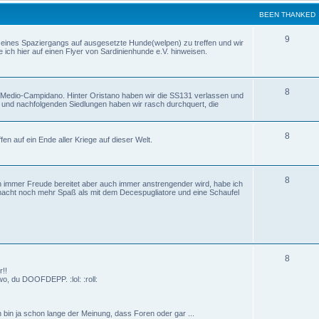
BEEN THANKED
9
d eines Spaziergangs auf ausgesetzte Hunde(welpen) zu treffen und wir
ich hier auf einen Flyer von Sardinienhunde e.V. hinweisen.
8
n Medio-Campidano. Hinter Oristano haben wir die SS131 verlassen und
ri und nachfolgenden Siedlungen haben wir rasch durchquert, die
8
en auf ein Ende aller Kriege auf dieser Welt.
8
 immer Freude bereitet aber auch immer anstrengender wird, habe ich
macht noch mehr Spaß als mit dem Decespugliatore und eine Schaufel
8
!!
o, du DOOFDEPP. :lol: :roll:
 bin ja schon lange der Meinung, dass Foren oder gar ...