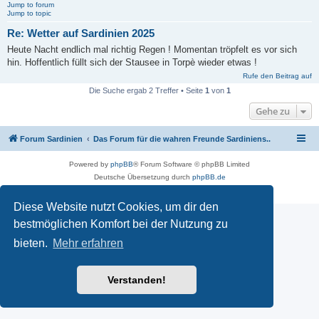
Jump to forum
Jump to topic
Re: Wetter auf Sardinien 2025
Heute Nacht endlich mal richtig Regen ! Momentan tröpfelt es vor sich
hin. Hoffentlich füllt sich der Stausee in Torpè wieder etwas !
Rufe den Beitrag auf
Die Suche ergab 2 Treffer • Seite
1
von
1
Gehe zu
Forum Sardinien
Das Forum für die wahren Freunde Sardiniens..
Powered by
phpBB
® Forum Software © phpBB Limited
Deutsche Übersetzung durch
phpBB.de
Datenschutz
|
Nutzungsbedingungen
Diese Website nutzt Cookies, um dir den
bestmöglichen Komfort bei der Nutzung zu
bieten.
Mehr erfahren
Verstanden!