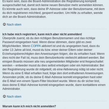
Es kann sein, dass die Board-Administration die Registrierung komplett
ausgeschaltet hat, damit sich keine neuen Benutzer mehr anmelden können.
Es könnte auch sein, dass deine IP-Adresse oder der Benutzername, mit dem
du dich registrieren möchtest, gesperrt wurden. Um Hilfe zu erhalten, wende
dich an die Board-Administration.
Nach oben
Ich habe mich registriert, kann mich aber nicht anmelden!
Überprüfe zuerst, ob du den richtigen Benutzernamen und das richtige
Passwort eingegeben hast. Wenn diese stimmen, dann gibt es zwei
Möglichkeiten. Wenn
COPPA
aktiviert ist und du angegeben hast, dass du
unter 13 Jahre alt bist, musst du bzw. einer deiner Eltern oder deiner
Erziehungsberechtigten den Anweisungen folgen, die du erhalten hast. Wenn
dies nicht der Fall ist, muss dein Benutzerkonto vielleicht aktiviert werden. Bei
einigen Boards müssen alle neu angemeldeten Mitglieder erst freigeschaltet
werden – entweder musst du dies selbst erledigen oder ein Administrator. Bei
der Registrierung wurde dir mitgeteilt, ob eine Aktivierung nötig ist oder nicht.
Wenn du eine E-Mail erhalten hast, folge den dort enthaltenen Anweisungen.
Ansonsten prüfe, ob du deine E-Mail-Adresse korrekt eingegeben hast oder
die E-Mail von einem Spam-Filter blockiert wurde. Wenn du dir sicher bist,
dass deine E-Mail-Adresse korrekt eingegeben wurde, dann kontaktiere einen
Administrator.
Nach oben
Warum kann ich mich nicht anmelden?