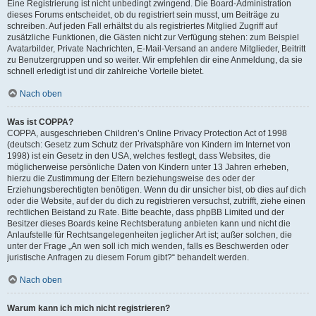
Eine Registrierung ist nicht unbedingt zwingend. Die Board-Administration
dieses Forums entscheidet, ob du registriert sein musst, um Beiträge zu
schreiben. Auf jeden Fall erhältst du als registriertes Mitglied Zugriff auf
zusätzliche Funktionen, die Gästen nicht zur Verfügung stehen: zum Beispiel
Avatarbilder, Private Nachrichten, E-Mail-Versand an andere Mitglieder, Beitritt
zu Benutzergruppen und so weiter. Wir empfehlen dir eine Anmeldung, da sie
schnell erledigt ist und dir zahlreiche Vorteile bietet.
Nach oben
Was ist COPPA?
COPPA, ausgeschrieben Children’s Online Privacy Protection Act of 1998
(deutsch: Gesetz zum Schutz der Privatsphäre von Kindern im Internet von
1998) ist ein Gesetz in den USA, welches festlegt, dass Websites, die
möglicherweise persönliche Daten von Kindern unter 13 Jahren erheben,
hierzu die Zustimmung der Eltern beziehungsweise des oder der
Erziehungsberechtigten benötigen. Wenn du dir unsicher bist, ob dies auf dich
oder die Website, auf der du dich zu registrieren versuchst, zutrifft, ziehe einen
rechtlichen Beistand zu Rate. Bitte beachte, dass phpBB Limited und der
Besitzer dieses Boards keine Rechtsberatung anbieten kann und nicht die
Anlaufstelle für Rechtsangelegenheiten jeglicher Art ist; außer solchen, die
unter der Frage „An wen soll ich mich wenden, falls es Beschwerden oder
juristische Anfragen zu diesem Forum gibt?“ behandelt werden.
Nach oben
Warum kann ich mich nicht registrieren?