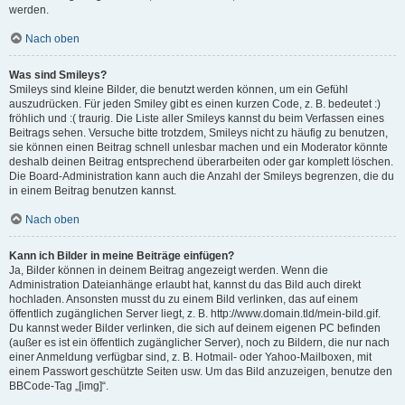
werden.
Nach oben
Was sind Smileys?
Smileys sind kleine Bilder, die benutzt werden können, um ein Gefühl
auszudrücken. Für jeden Smiley gibt es einen kurzen Code, z. B. bedeutet :)
fröhlich und :( traurig. Die Liste aller Smileys kannst du beim Verfassen eines
Beitrags sehen. Versuche bitte trotzdem, Smileys nicht zu häufig zu benutzen,
sie können einen Beitrag schnell unlesbar machen und ein Moderator könnte
deshalb deinen Beitrag entsprechend überarbeiten oder gar komplett löschen.
Die Board-Administration kann auch die Anzahl der Smileys begrenzen, die du
in einem Beitrag benutzen kannst.
Nach oben
Kann ich Bilder in meine Beiträge einfügen?
Ja, Bilder können in deinem Beitrag angezeigt werden. Wenn die
Administration Dateianhänge erlaubt hat, kannst du das Bild auch direkt
hochladen. Ansonsten musst du zu einem Bild verlinken, das auf einem
öffentlich zugänglichen Server liegt, z. B. http://www.domain.tld/mein-bild.gif.
Du kannst weder Bilder verlinken, die sich auf deinem eigenen PC befinden
(außer es ist ein öffentlich zugänglicher Server), noch zu Bildern, die nur nach
einer Anmeldung verfügbar sind, z. B. Hotmail- oder Yahoo-Mailboxen, mit
einem Passwort geschützte Seiten usw. Um das Bild anzuzeigen, benutze den
BBCode-Tag „[img]“.