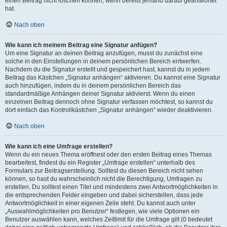
einen Beitrag nicht löschen können, wenn bereits jemand darauf geantwortet
hat.
Nach oben
Wie kann ich meinem Beitrag eine Signatur anfügen?
Um eine Signatur an deinen Beitrag anzufügen, musst du zunächst eine
solche in den Einstellungen in deinem persönlichen Bereich entwerfen.
Nachdem du die Signatur erstellt und gespeichert hast, kannst du in jedem
Beitrag das Kästchen „Signatur anhängen“ aktivieren. Du kannst eine Signatur
auch hinzufügen, indem du in deinem persönlichen Bereich das
standardmäßige Anhängen deiner Signatur aktivierst. Wenn du einen
einzelnen Beitrag dennoch ohne Signatur verfassen möchtest, so kannst du
dort einfach das Kontrollkästchen „Signatur anhängen“ wieder deaktivieren.
Nach oben
Wie kann ich eine Umfrage erstellen?
Wenn du ein neues Thema eröffnest oder den ersten Beitrag eines Themas
bearbeitest, findest du ein Register „Umfrage erstellen“ unterhalb des
Formulars zur Beitragserstellung. Solltest du diesen Bereich nicht sehen
können, so hast du wahrscheinlich nicht die Berechtigung, Umfragen zu
erstellen. Du solltest einen Titel und mindestens zwei Antwortmöglichkeiten in
die entsprechenden Felder eingeben und dabei sicherstellen, dass jede
Antwortmöglichkeit in einer eigenen Zeile steht. Du kannst auch unter
„Auswahlmöglichkeiten pro Benutzer“ festlegen, wie viele Optionen ein
Benutzer auswählen kann, welches Zeitlimit für die Umfrage gilt (0 bedeutet