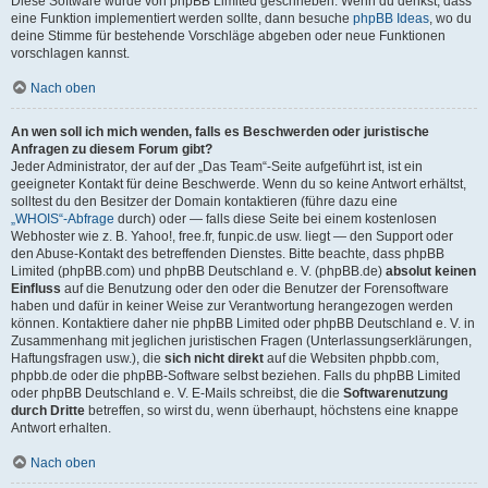
Diese Software wurde von phpBB Limited geschrieben. Wenn du denkst, dass
eine Funktion implementiert werden sollte, dann besuche
phpBB Ideas
, wo du
deine Stimme für bestehende Vorschläge abgeben oder neue Funktionen
vorschlagen kannst.
Nach oben
An wen soll ich mich wenden, falls es Beschwerden oder juristische
Anfragen zu diesem Forum gibt?
Jeder Administrator, der auf der „Das Team“-Seite aufgeführt ist, ist ein
geeigneter Kontakt für deine Beschwerde. Wenn du so keine Antwort erhältst,
solltest du den Besitzer der Domain kontaktieren (führe dazu eine
„WHOIS“-Abfrage
durch) oder — falls diese Seite bei einem kostenlosen
Webhoster wie z. B. Yahoo!, free.fr, funpic.de usw. liegt — den Support oder
den Abuse-Kontakt des betreffenden Dienstes. Bitte beachte, dass phpBB
Limited (phpBB.com) und phpBB Deutschland e. V. (phpBB.de)
absolut keinen
Einfluss
auf die Benutzung oder den oder die Benutzer der Forensoftware
haben und dafür in keiner Weise zur Verantwortung herangezogen werden
können. Kontaktiere daher nie phpBB Limited oder phpBB Deutschland e. V. in
Zusammenhang mit jeglichen juristischen Fragen (Unterlassungserklärungen,
Haftungsfragen usw.), die
sich nicht direkt
auf die Websiten phpbb.com,
phpbb.de oder die phpBB-Software selbst beziehen. Falls du phpBB Limited
oder phpBB Deutschland e. V. E-Mails schreibst, die die
Softwarenutzung
durch Dritte
betreffen, so wirst du, wenn überhaupt, höchstens eine knappe
Antwort erhalten.
Nach oben