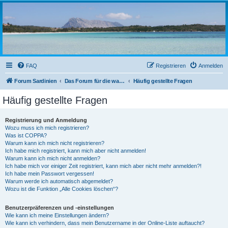
sardinien-forum.org
Das Forum der Freunde Sardiniens
FAQ
Registrieren
Anmelden
Forum Sardinien
Das Forum für die wahren Freunde Sardiniens..
Häufig gestellte Fragen
Häufig gestellte Fragen
Registrierung und Anmeldung
Wozu muss ich mich registrieren?
Was ist COPPA?
Warum kann ich mich nicht registrieren?
Ich habe mich registriert, kann mich aber nicht anmelden!
Warum kann ich mich nicht anmelden?
Ich habe mich vor einiger Zeit registriert, kann mich aber nicht mehr anmelden?!
Ich habe mein Passwort vergessen!
Warum werde ich automatisch abgemeldet?
Wozu ist die Funktion „Alle Cookies löschen“?
Benutzerpräferenzen und -einstellungen
Wie kann ich meine Einstellungen ändern?
Wie kann ich verhindern, dass mein Benutzername in der Online-Liste auftaucht?